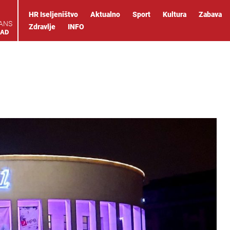
HR Iseljeništvo
Aktualno
Sport
Kultura
Zabava
IANS
Zdravlje
INFO
OAD