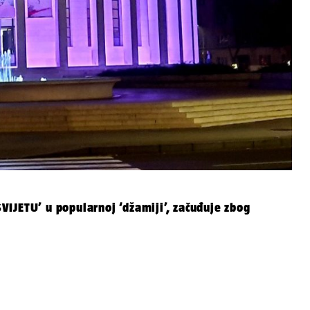
IJETU’ u popularnoj ‘džamiji’, začuđuje zbog