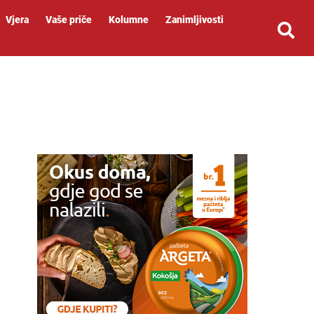
Vjera
Vaše priče
Kolumne
Zanimljivosti