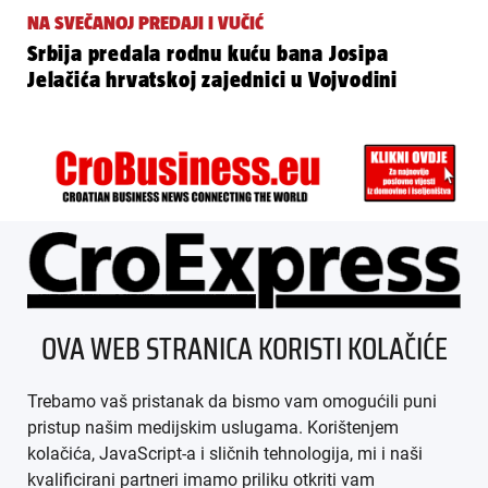
NA SVEČANOJ PREDAJI I VUČIĆ
Srbija predala rodnu kuću bana Josipa
Jelačića hrvatskoj zajednici u Vojvodini
ÜBER UNS
OVA WEB STRANICA KORISTI KOLAČIĆE
IMPRESSUM
Trebamo vaš pristanak da bismo vam omogućili puni
AGB
pristup našim medijskim uslugama. Korištenjem
kolačića, JavaScript-a i sličnih tehnologija, mi i naši
DATENSCHUTZ
kvalificirani partneri imamo priliku otkriti vam