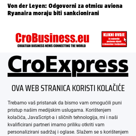
Von der Leyen: Odgovorni za otmicu aviona
Ryanaira moraju biti sankcionirani
ÜBER UNS
OVA WEB STRANICA KORISTI KOLAČIĆE
IMPRESSUM
Trebamo vaš pristanak da bismo vam omogućili puni
AGB
pristup našim medijskim uslugama. Korištenjem
kolačića, JavaScript-a i sličnih tehnologija, mi i naši
DATENSCHUTZ
kvalificirani partneri imamo priliku otkriti vam
personalizirani sadržaj i oglase. Slažem se s korištenjem
MEDIADATEN