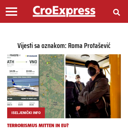
Vijesti sa oznakom: Roma Protašević
ISELJENIČKI INFO
TERRORISMUS MITTEN IN EU?