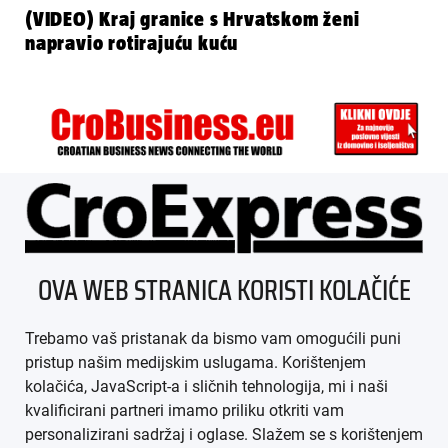
(VIDEO) Kraj granice s Hrvatskom ženi
napravio rotirajuću kuću
ÜBER UNS
OVA WEB STRANICA KORISTI KOLAČIĆE
IMPRESSUM
Trebamo vaš pristanak da bismo vam omogućili puni
AGB
pristup našim medijskim uslugama. Korištenjem
kolačića, JavaScript-a i sličnih tehnologija, mi i naši
DATENSCHUTZ
kvalificirani partneri imamo priliku otkriti vam
personalizirani sadržaj i oglase. Slažem se s korištenjem
MEDIADATEN