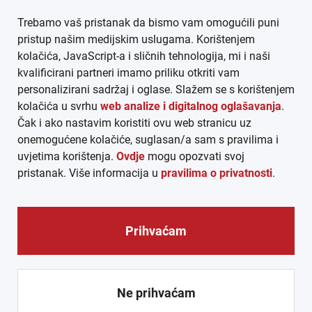
Trebamo vaš pristanak da bismo vam omogućili puni
AGB
pristup našim medijskim uslugama. Korištenjem
kolačića, JavaScript-a i sličnih tehnologija, mi i naši
DATENSCHUTZ
kvalificirani partneri imamo priliku otkriti vam
personalizirani sadržaj i oglase. Slažem se s korištenjem
MEDIADATEN
kolačića u svrhu
web analize i digitalnog oglašavanja
.
Čak i ako nastavim koristiti ovu web stranicu uz
ARHIVA (PDF)
onemogućene kolačiće, suglasan/a sam s pravilima i
uvjetima korištenja.
Ovdje
mogu opozvati svoj
pristanak. Više informacija u
pravilima o privatnosti
.
Prihvaćam
© CROEXPRESS │ INFORMATIVNI MEDIJ HRVATA IZVAN
REPUBLIKE HRVATSKE 2026.
Ne prihvaćam