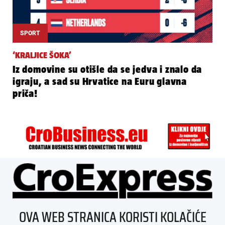
SPORT
‘KRALJICE ŠOKA’
Iz domovine su otišle da se jedva i znalo da
igraju, a sad su Hrvatice na Euru glavna
priča!
ÜBER UNS
OVA WEB STRANICA KORISTI KOLAČIĆE
IMPRESSUM