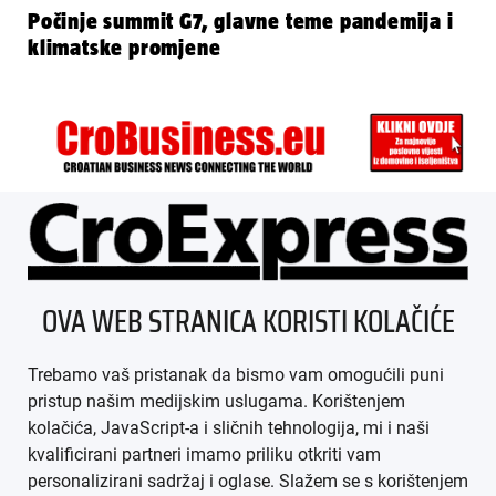
Počinje summit G7, glavne teme pandemija i
klimatske promjene
ÜBER UNS
OVA WEB STRANICA KORISTI KOLAČIĆE
IMPRESSUM
Trebamo vaš pristanak da bismo vam omogućili puni
AGB
pristup našim medijskim uslugama. Korištenjem
kolačića, JavaScript-a i sličnih tehnologija, mi i naši
DATENSCHUTZ
kvalificirani partneri imamo priliku otkriti vam
personalizirani sadržaj i oglase. Slažem se s korištenjem
MEDIADATEN