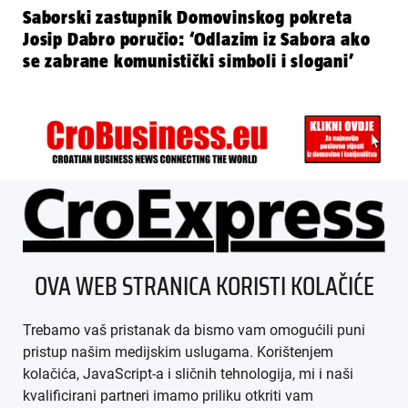
Saborski zastupnik Domovinskog pokreta
Josip Dabro poručio: ‘Odlazim iz Sabora ako
se zabrane komunistički simboli i slogani’
ÜBER UNS
OVA WEB STRANICA KORISTI KOLAČIĆE
IMPRESSUM
Trebamo vaš pristanak da bismo vam omogućili puni
AGB
pristup našim medijskim uslugama. Korištenjem
kolačića, JavaScript-a i sličnih tehnologija, mi i naši
DATENSCHUTZ
kvalificirani partneri imamo priliku otkriti vam