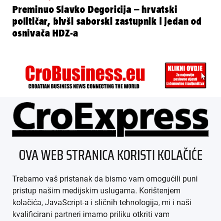
Preminuo Slavko Degoricija – hrvatski
političar, bivši saborski zastupnik i jedan od
osnivača HDZ-a
ÜBER UNS
OVA WEB STRANICA KORISTI KOLAČIĆE
IMPRESSUM
Trebamo vaš pristanak da bismo vam omogućili puni
AGB
pristup našim medijskim uslugama. Korištenjem
kolačića, JavaScript-a i sličnih tehnologija, mi i naši
DATENSCHUTZ
kvalificirani partneri imamo priliku otkriti vam