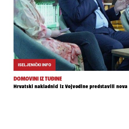
ISELJENIČKI INFO
DOMOVINI IZ TUĐINE
Hrvatski nakladnici iz Vojvodine predstavili nov