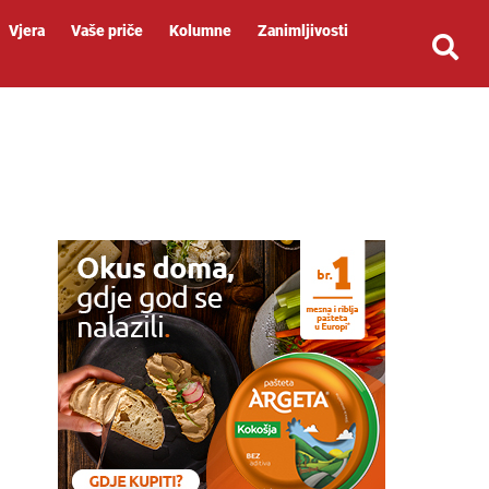
Vjera
Vaše priče
Kolumne
Zanimljivosti