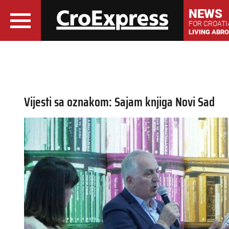
NEWS
FOR CROAT
LIVING ABR
Vijesti sa oznakom: Sajam knjiga Novi Sad