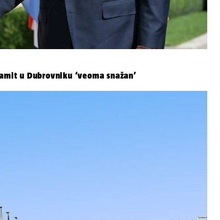
 samit u Dubrovniku ‘veoma snažan’