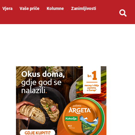
Vjera
Vaše priče
Kolumne
Zanimljivosti