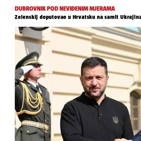
DUBROVNIK POD NEVIĐENIM MJERAMA
Zelenskij doputovao u Hrvatsku na samit Ukrajina