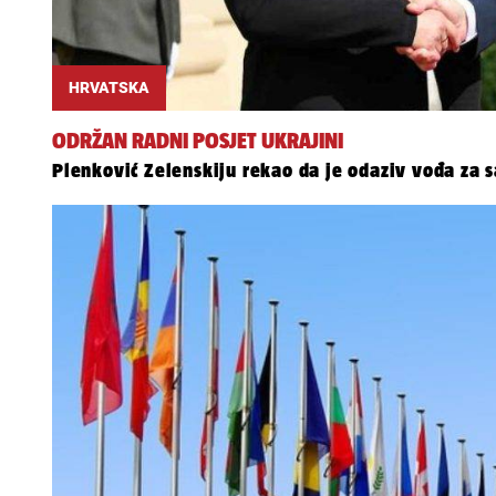
HRVATSKA
ODRŽAN RADNI POSJET UKRAJINI
Plenković Zelenskiju rekao da je odaziv vođa za