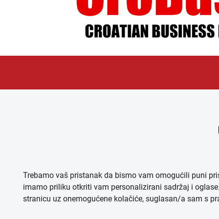
ÜBER UNS
IMPR
Trebamo vaš pristanak da bismo vam omogućili puni pristu
imamo priliku otkriti vam personalizirani sadržaj i oglas
stranicu uz onemogućene kolačiće, suglasan/a sam s prav