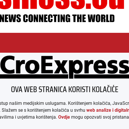
ESSUM
AGB
DATENSCHUTZ
MEDIADAT
OVA WEB STRANICA KORISTI KOLAČIĆE
p našim medijskim uslugama. Korištenjem kolačića, JavaScript-a i
e. Slažem se s korištenjem kolačića u svrhu
web analize i digita
ilima i uvjetima korištenja.
Ovdje
mogu opozvati svoj pristana