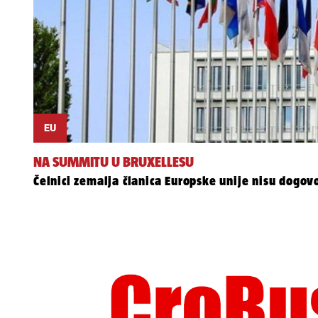
EU
NA SUMMITU U BRUXELLESU
Čelnici zemalja članica Europske unije nisu dogovo