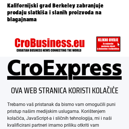
Kalifornijski grad Berkeley zabranjuje
prodaju slatkiša i slanih proizvoda na
blagajnama
ÜBER UNS
OVA WEB STRANICA KORISTI KOLAČIĆE
IMPRESSUM
Trebamo vaš pristanak da bismo vam omogućili puni
AGB
pristup našim medijskim uslugama. Korištenjem
kolačića, JavaScript-a i sličnih tehnologija, mi i naši
DATENSCHUTZ
kvalificirani partneri imamo priliku otkriti vam