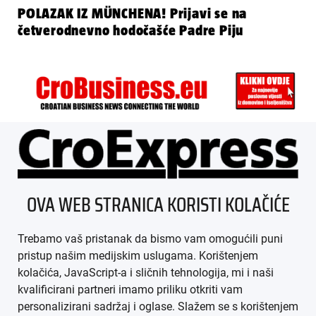
POLAZAK IZ MÜNCHENA! Prijavi se na
četverodnevno hodočašće Padre Piju
ÜBER UNS
OVA WEB STRANICA KORISTI KOLAČIĆE
IMPRESSUM
Trebamo vaš pristanak da bismo vam omogućili puni
AGB
pristup našim medijskim uslugama. Korištenjem
kolačića, JavaScript-a i sličnih tehnologija, mi i naši
DATENSCHUTZ
kvalificirani partneri imamo priliku otkriti vam
personalizirani sadržaj i oglase. Slažem se s korištenjem
MEDIADATEN