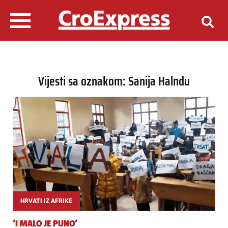
Vijesti sa oznakom: Sanija Halndu
HRVATI IZ AFRIKE
‘I MALO JE PUNO‘