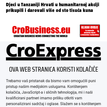
Djeci u Tanzaniji Hrvati u humanitarnoj akciji
prikupili i darovali više od sto tisuća kuna
ÜBER UNS
OVA WEB STRANICA KORISTI KOLAČIĆE
IMPRESSUM
Trebamo vaš pristanak da bismo vam omogućili puni
AGB
pristup našim medijskim uslugama. Korištenjem
kolačića, JavaScript-a i sličnih tehnologija, mi i naši
DATENSCHUTZ
kvalificirani partneri imamo priliku otkriti vam
personalizirani sadržaj i oglase. Slažem se s korištenjem
MEDIADATEN