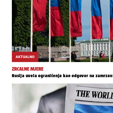
AKTUALNO
ZRCALNE MJERE
Rusija uvela ograničenja kao odgovor na zamrzav