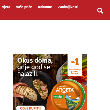
Vjera
Vaše priče
Kolumne
Zanimljivosti