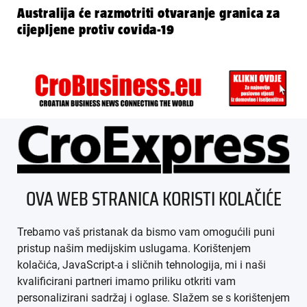
Australija će razmotriti otvaranje granica za
cijepljene protiv covida-19
ÜBER UNS
OVA WEB STRANICA KORISTI KOLAČIĆE
IMPRESSUM
Trebamo vaš pristanak da bismo vam omogućili puni
AGB
pristup našim medijskim uslugama. Korištenjem
kolačića, JavaScript-a i sličnih tehnologija, mi i naši
DATENSCHUTZ
kvalificirani partneri imamo priliku otkriti vam
personalizirani sadržaj i oglase. Slažem se s korištenjem
MEDIADATEN