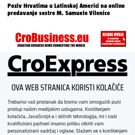
Poziv Hrvatima u Latinskoj Americi na online
predavanje sestre M. Samuele Vilenice
ÜBER UNS
OVA WEB STRANICA KORISTI KOLAČIĆE
IMPRESSUM
Trebamo vaš pristanak da bismo vam omogućili puni
AGB
pristup našim medijskim uslugama. Korištenjem
kolačića, JavaScript-a i sličnih tehnologija, mi i naši
DATENSCHUTZ
kvalificirani partneri imamo priliku otkriti vam
personalizirani sadržaj i oglase. Slažem se s korištenjem
MEDIADATEN