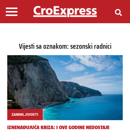
Vijesti sa oznakom: sezonski radnici
ZANIMLJIVOSTI
IZNENAĐUJUĆA KRIZA: I OVE GODINE NEDOSTAJE