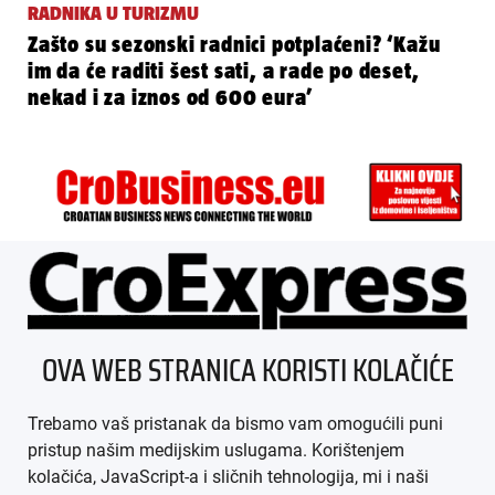
RADNIKA U TURIZMU
Zašto su sezonski radnici potplaćeni? ‘Kažu
im da će raditi šest sati, a rade po deset,
nekad i za iznos od 600 eura’
ÜBER UNS
OVA WEB STRANICA KORISTI KOLAČIĆE
IMPRESSUM
Trebamo vaš pristanak da bismo vam omogućili puni
AGB
pristup našim medijskim uslugama. Korištenjem
kolačića, JavaScript-a i sličnih tehnologija, mi i naši
DATENSCHUTZ