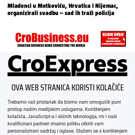
Mladenci u Metkoviću, Hrvatica i Nijemac,
organizirali svadbu – sad ih traži policija
ÜBER UNS
OVA WEB STRANICA KORISTI KOLAČIĆE
IMPRESSUM
Trebamo vaš pristanak da bismo vam omogućili puni
AGB
pristup našim medijskim uslugama. Korištenjem
kolačića, JavaScript-a i sličnih tehnologija, mi i naši
DATENSCHUTZ
kvalificirani partneri imamo priliku otkriti vam
personalizirani sadržaj i oglase. Slažem se s korištenjem
MEDIADATEN