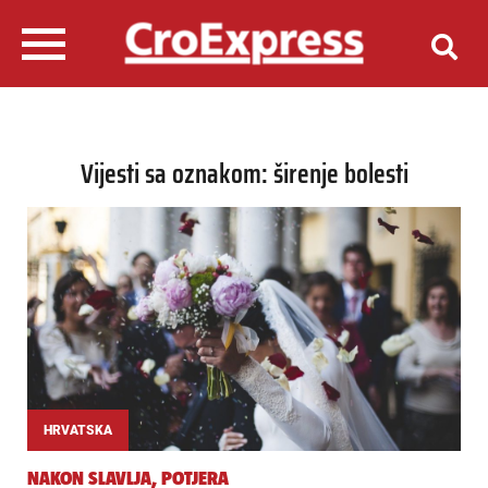
Vijesti sa oznakom: širenje bolesti
HRVATSKA
NAKON SLAVLJA, POTJERA