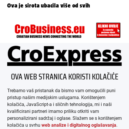
Ova je sirota ubacila više od svih
ÜBER UNS
OVA WEB STRANICA KORISTI KOLAČIĆE
IMPRESSUM
Trebamo vaš pristanak da bismo vam omogućili puni
AGB
pristup našim medijskim uslugama. Korištenjem
kolačića, JavaScript-a i sličnih tehnologija, mi i naši
DATENSCHUTZ
kvalificirani partneri imamo priliku otkriti vam
personalizirani sadržaj i oglase. Slažem se s korištenjem
MEDIADATEN
kolačića u svrhu
web analize i digitalnog oglašavanja
.