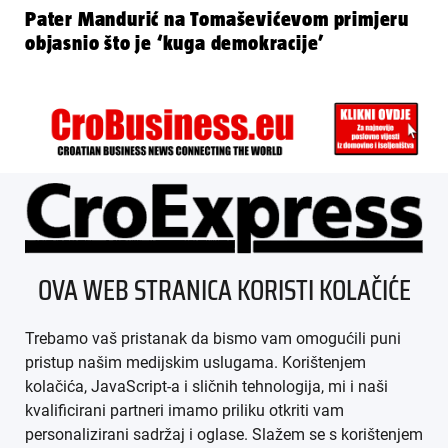
Pater Mandurić na Tomaševićevom primjeru
objasnio što je ‘kuga demokracije’
ÜBER UNS
OVA WEB STRANICA KORISTI KOLAČIĆE
IMPRESSUM
Trebamo vaš pristanak da bismo vam omogućili puni
AGB
pristup našim medijskim uslugama. Korištenjem
kolačića, JavaScript-a i sličnih tehnologija, mi i naši
DATENSCHUTZ
kvalificirani partneri imamo priliku otkriti vam
personalizirani sadržaj i oglase. Slažem se s korištenjem
MEDIADATEN