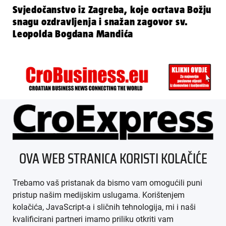
Svjedočanstvo iz Zagreba, koje ocrtava Božju
snagu ozdravljenja i snažan zagovor sv.
Leopolda Bogdana Mandića
ÜBER UNS
OVA WEB STRANICA KORISTI KOLAČIĆE
IMPRESSUM
Trebamo vaš pristanak da bismo vam omogućili puni
AGB
pristup našim medijskim uslugama. Korištenjem
kolačića, JavaScript-a i sličnih tehnologija, mi i naši
DATENSCHUTZ
kvalificirani partneri imamo priliku otkriti vam