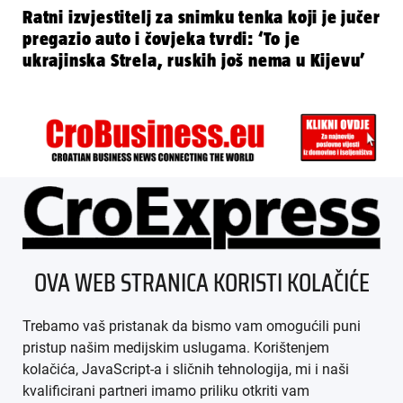
Ratni izvjestitelj za snimku tenka koji je jučer
pregazio auto i čovjeka tvrdi: ‘To je
ukrajinska Strela, ruskih još nema u Kijevu’
ÜBER UNS
OVA WEB STRANICA KORISTI KOLAČIĆE
IMPRESSUM
Trebamo vaš pristanak da bismo vam omogućili puni
AGB
pristup našim medijskim uslugama. Korištenjem
kolačića, JavaScript-a i sličnih tehnologija, mi i naši
DATENSCHUTZ
kvalificirani partneri imamo priliku otkriti vam