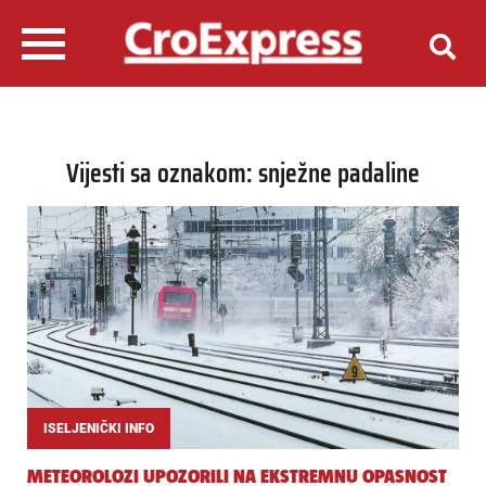
Vijesti sa oznakom: snježne padaline
ISELJENIČKI INFO
METEOROLOZI UPOZORILI NA EKSTREMNU OPASNOST