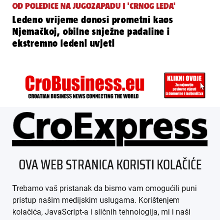
OD POLEDICE NA JUGOZAPADU I 'CRNOG LEDA'
Ledeno vrijeme donosi prometni kaos
Njemačkoj, obilne snježne padaline i
ekstremno ledeni uvjeti
ÜBER UNS
OVA WEB STRANICA KORISTI KOLAČIĆE
IMPRESSUM
Trebamo vaš pristanak da bismo vam omogućili puni
AGB
pristup našim medijskim uslugama. Korištenjem
kolačića, JavaScript-a i sličnih tehnologija, mi i naši
DATENSCHUTZ