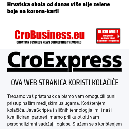
Hrvatska obala od danas više nije zelene
boje na korona-karti
ÜBER UNS
OVA WEB STRANICA KORISTI KOLAČIĆE
IMPRESSUM
Trebamo vaš pristanak da bismo vam omogućili puni
AGB
pristup našim medijskim uslugama. Korištenjem
kolačića, JavaScript-a i sličnih tehnologija, mi i naši
DATENSCHUTZ
kvalificirani partneri imamo priliku otkriti vam
personalizirani sadržaj i oglase. Slažem se s korištenjem
MEDIADATEN