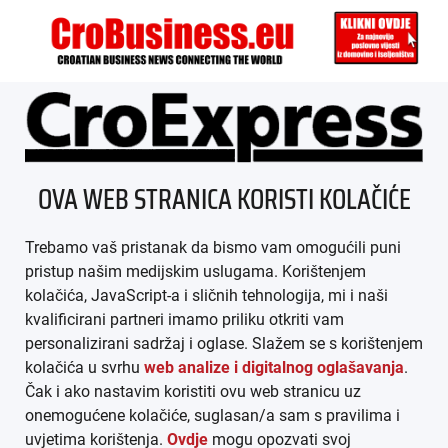
ÜBER UNS
OVA WEB STRANICA KORISTI KOLAČIĆE
IMPRESSUM
Trebamo vaš pristanak da bismo vam omogućili puni
AGB
pristup našim medijskim uslugama. Korištenjem
kolačića, JavaScript-a i sličnih tehnologija, mi i naši
DATENSCHUTZ
kvalificirani partneri imamo priliku otkriti vam
personalizirani sadržaj i oglase. Slažem se s korištenjem
MEDIADATEN
kolačića u svrhu
web analize i digitalnog oglašavanja
.
Čak i ako nastavim koristiti ovu web stranicu uz
ARHIVA (PDF)
onemogućene kolačiće, suglasan/a sam s pravilima i
uvjetima korištenja.
Ovdje
mogu opozvati svoj