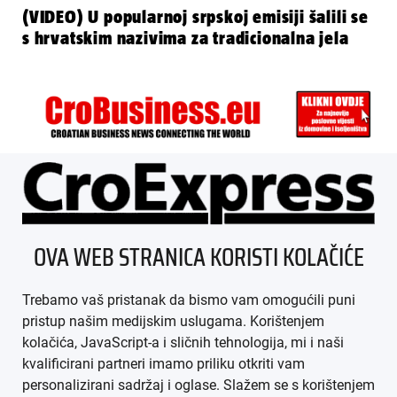
(VIDEO) U popularnoj srpskoj emisiji šalili se
s hrvatskim nazivima za tradicionalna jela
ÜBER UNS
OVA WEB STRANICA KORISTI KOLAČIĆE
IMPRESSUM
Trebamo vaš pristanak da bismo vam omogućili puni
AGB
pristup našim medijskim uslugama. Korištenjem
kolačića, JavaScript-a i sličnih tehnologija, mi i naši
DATENSCHUTZ
kvalificirani partneri imamo priliku otkriti vam
personalizirani sadržaj i oglase. Slažem se s korištenjem
MEDIADATEN