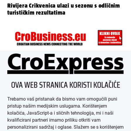
Rivijera Crikvenica ulazi u sezonu s odličnim
turističkim rezultatima
ÜBER UNS
OVA WEB STRANICA KORISTI KOLAČIĆE
IMPRESSUM
Trebamo vaš pristanak da bismo vam omogućili puni
AGB
pristup našim medijskim uslugama. Korištenjem
kolačića, JavaScript-a i sličnih tehnologija, mi i naši
DATENSCHUTZ
kvalificirani partneri imamo priliku otkriti vam
personalizirani sadržaj i oglase. Slažem se s korištenjem
MEDIADATEN