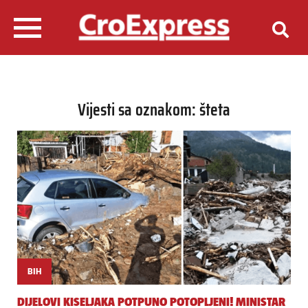
Vijesti sa oznakom: šteta
BIH
DIJELOVI KISELJAKA POTPUNO POTOPLJENI! MINISTAR