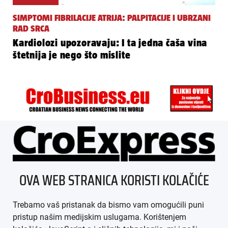
SIMPTOMI FIBRILACIJE ATRIJA: PALPITACIJE I UBRZANI
RAD SRCA
Kardiolozi upozoravaju: I ta jedna čaša vina
štetnija je nego što mislite
ÜBER UNS
OVA WEB STRANICA KORISTI KOLAČIĆE
IMPRESSUM
Trebamo vaš pristanak da bismo vam omogućili puni
AGB
pristup našim medijskim uslugama. Korištenjem