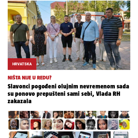
HRVATSKA
NIŠTA NIJE U REDU?
Slavonci pogođeni olujnim nevremenom sada
su ponovo prepušteni sami sebi, Vlada RH
zakazala