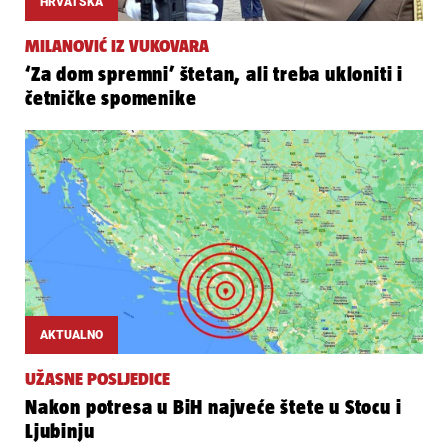
HRVATSKA
MILANOVIĆ IZ VUKOVARA
‘Za dom spremni’ štetan, ali treba ukloniti i
četničke spomenike
AKTUALNO
UŽASNE POSLJEDICE
Nakon potresa u BiH najveće štete u Stocu i
Ljubinju