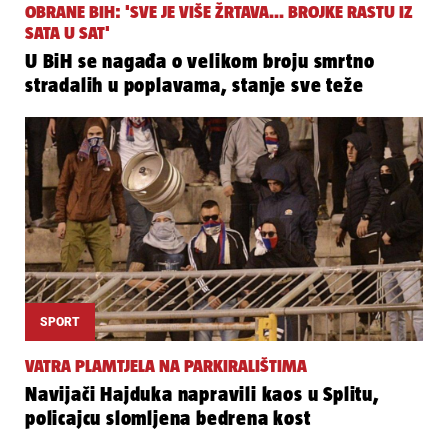
OBRANE BIH: 'SVE JE VIŠE ŽRTAVA... BROJKE RASTU IZ
SATA U SAT'
U BiH se nagađa o velikom broju smrtno
stradalih u poplavama, stanje sve teže
SPORT
VATRA PLAMTJELA NA PARKIRALIŠTIMA
Navijači Hajduka napravili kaos u Splitu,
policajcu slomljena bedrena kost