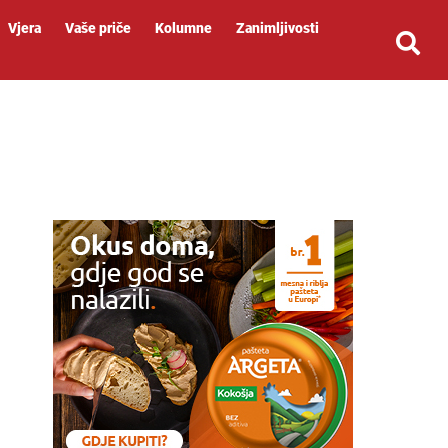
Vjera
Vaše priče
Kolumne
Zanimljivosti