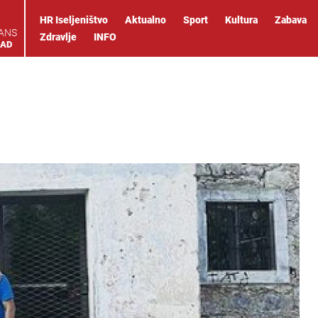
HR Iseljeništvo
Aktualno
Sport
Kultura
Zabava
IANS
Zdravlje
INFO
OAD