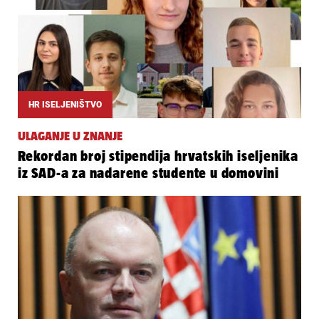
HR ISELJENIŠTVO
ULAGANJE U ZNANJE
Rekordan broj stipendija hrvatskih iseljenika
iz SAD-a za nadarene studente u domovini