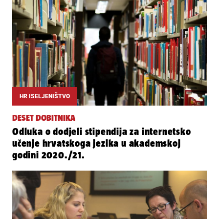
HR ISELJENIŠTVO
DESET DOBITNIKA
Odluka o dodjeli stipendija za internetsko
učenje hrvatskoga jezika u akademskoj
godini 2020./21.