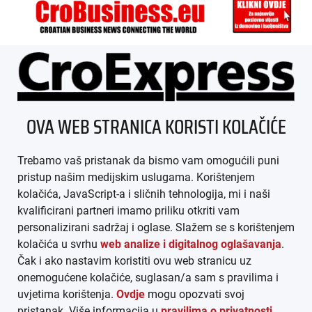
ÜBER UNS
OVA WEB STRANICA KORISTI KOLAČIĆE
IMPRESSUM
Trebamo vaš pristanak da bismo vam omogućili puni
AGB
pristup našim medijskim uslugama. Korištenjem
kolačića, JavaScript-a i sličnih tehnologija, mi i naši
DATENSCHUTZ
kvalificirani partneri imamo priliku otkriti vam
personalizirani sadržaj i oglase. Slažem se s korištenjem
MEDIADATEN
kolačića u svrhu
web analize i digitalnog oglašavanja
.
Čak i ako nastavim koristiti ovu web stranicu uz
ARHIVA (PDF)
onemogućene kolačiće, suglasan/a sam s pravilima i
uvjetima korištenja.
Ovdje
mogu opozvati svoj
pristanak. Više informacija u
pravilima o privatnosti
.