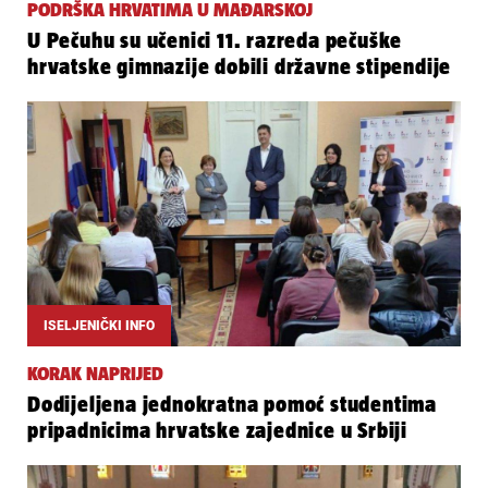
PODRŠKA HRVATIMA U MAĐARSKOJ
U Pečuhu su učenici 11. razreda pečuške
hrvatske gimnazije dobili državne stipendije
ISELJENIČKI INFO
KORAK NAPRIJED
Dodijeljena jednokratna pomoć studentima
pripadnicima hrvatske zajednice u Srbiji