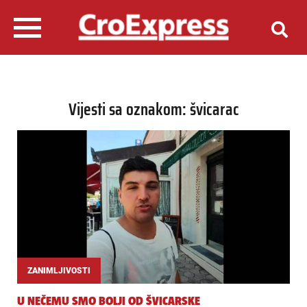
Vijesti sa oznakom: švicarac
ZANIMLJIVOSTI
U NEČEMU SMO BOLJI OD ŠVICARSKE