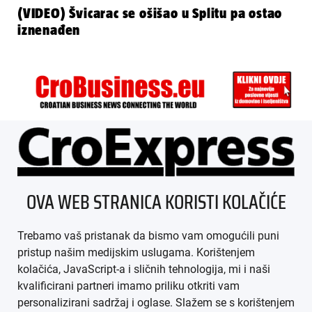
(VIDEO) Švicarac se ošišao u Splitu pa ostao
iznenađen
ÜBER UNS
OVA WEB STRANICA KORISTI KOLAČIĆE
IMPRESSUM
Trebamo vaš pristanak da bismo vam omogućili puni
AGB
pristup našim medijskim uslugama. Korištenjem
kolačića, JavaScript-a i sličnih tehnologija, mi i naši
DATENSCHUTZ
kvalificirani partneri imamo priliku otkriti vam
personalizirani sadržaj i oglase. Slažem se s korištenjem
MEDIADATEN