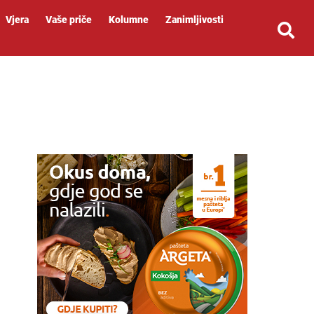
Vjera
Vaše priče
Kolumne
Zanimljivosti