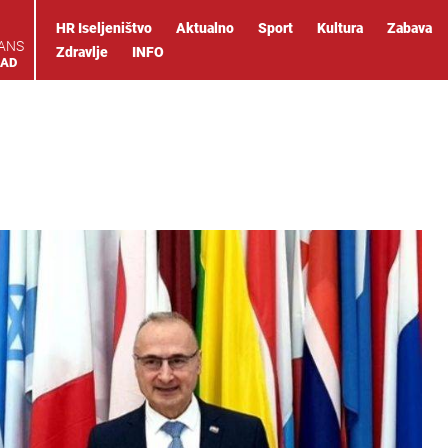
HR Iseljeništvo
Aktualno
Sport
Kultura
Zabava
IANS
Zdravlje
INFO
OAD