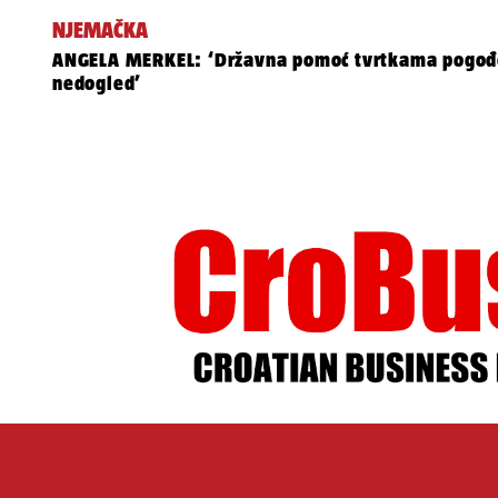
NJEMAČKA
ANGELA MERKEL: ‘Državna pomoć tvrtkama pogođ
nedogled’