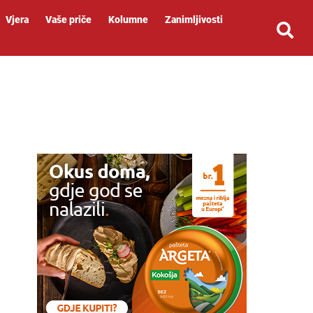
Vjera
Vaše priče
Kolumne
Zanimljivosti