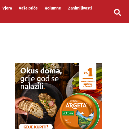
Vjera
Vaše priče
Kolumne
Zanimljivosti