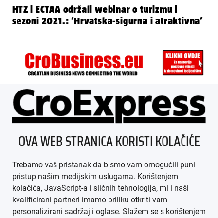
HTZ i ECTAA održali webinar o turizmu i
sezoni 2021.: ‘Hrvatska-sigurna i atraktivna’
ÜBER UNS
OVA WEB STRANICA KORISTI KOLAČIĆE
IMPRESSUM
Trebamo vaš pristanak da bismo vam omogućili puni
AGB
pristup našim medijskim uslugama. Korištenjem
kolačića, JavaScript-a i sličnih tehnologija, mi i naši
DATENSCHUTZ
kvalificirani partneri imamo priliku otkriti vam
personalizirani sadržaj i oglase. Slažem se s korištenjem
MEDIADATEN