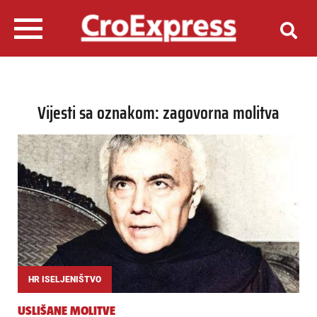
Vijesti sa oznakom: zagovorna molitva
HR ISELJENIŠTVO
USLIŠANE MOLITVE