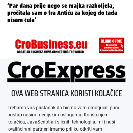
‘Par dana prije nego se majka razboljela,
pročitala sam o fra Antiću za kojeg do tada
nisam čula’
ÜBER UNS
OVA WEB STRANICA KORISTI KOLAČIĆE
IMPRESSUM
Trebamo vaš pristanak da bismo vam omogućili puni
AGB
pristup našim medijskim uslugama. Korištenjem
kolačića, JavaScript-a i sličnih tehnologija, mi i naši
DATENSCHUTZ
kvalificirani partneri imamo priliku otkriti vam