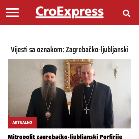
Vijesti sa oznakom: Zagrebačko-ljubljanski
AKTUALNO
Mitropolit zagrebačko-ljubljanski Porfirije