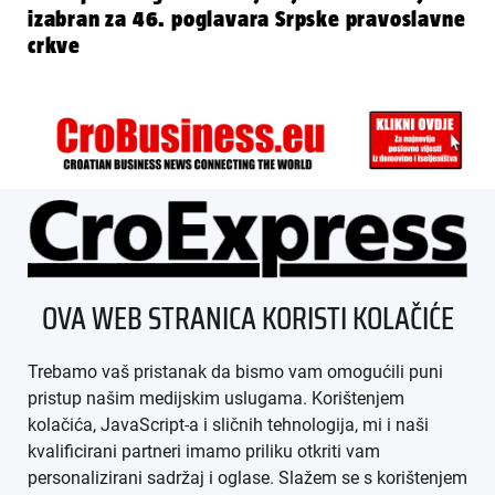
izabran za 46. poglavara Srpske pravoslavne
crkve
ÜBER UNS
OVA WEB STRANICA KORISTI KOLAČIĆE
IMPRESSUM
Trebamo vaš pristanak da bismo vam omogućili puni
AGB
pristup našim medijskim uslugama. Korištenjem
kolačića, JavaScript-a i sličnih tehnologija, mi i naši
DATENSCHUTZ
kvalificirani partneri imamo priliku otkriti vam
personalizirani sadržaj i oglase. Slažem se s korištenjem
MEDIADATEN