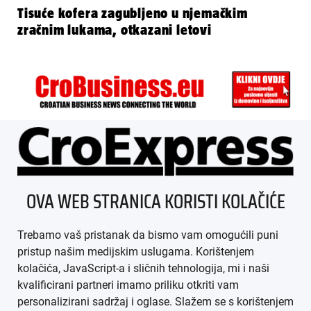
Tisuće kofera zagubljeno u njemačkim
zračnim lukama, otkazani letovi
ÜBER UNS
OVA WEB STRANICA KORISTI KOLAČIĆE
IMPRESSUM
Trebamo vaš pristanak da bismo vam omogućili puni
AGB
pristup našim medijskim uslugama. Korištenjem
kolačića, JavaScript-a i sličnih tehnologija, mi i naši
DATENSCHUTZ
kvalificirani partneri imamo priliku otkriti vam
personalizirani sadržaj i oglase. Slažem se s korištenjem
MEDIADATEN