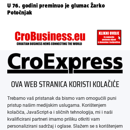
U 76. godini preminuo je glumac Žarko
Potočnjak
ÜBER UNS
OVA WEB STRANICA KORISTI KOLAČIĆE
IMPRESSUM
Trebamo vaš pristanak da bismo vam omogućili puni
AGB
pristup našim medijskim uslugama. Korištenjem
kolačića, JavaScript-a i sličnih tehnologija, mi i naši
DATENSCHUTZ
kvalificirani partneri imamo priliku otkriti vam
personalizirani sadržaj i oglase. Slažem se s korištenjem
MEDIADATEN