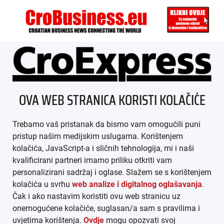
ÜBER UNS
OVA WEB STRANICA KORISTI KOLAČIĆE
IMPRESSUM
Trebamo vaš pristanak da bismo vam omogućili puni
AGB
pristup našim medijskim uslugama. Korištenjem
kolačića, JavaScript-a i sličnih tehnologija, mi i naši
DATENSCHUTZ
kvalificirani partneri imamo priliku otkriti vam
personalizirani sadržaj i oglase. Slažem se s korištenjem
MEDIADATEN
kolačića u svrhu
web analize i digitalnog oglašavanja
.
Čak i ako nastavim koristiti ovu web stranicu uz
ARHIVA (PDF)
onemogućene kolačiće, suglasan/a sam s pravilima i
uvjetima korištenja.
Ovdje
mogu opozvati svoj