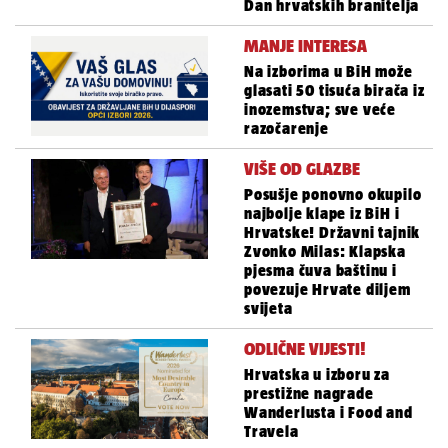
Dan hrvatskih branitelja
MANJE INTERESA
Na izborima u BiH može
glasati 50 tisuća birača iz
inozemstva; sve veće
razočarenje
VIŠE OD GLAZBE
Posušje ponovno okupilo
najbolje klape iz BiH i
Hrvatske! Državni tajnik
Zvonko Milas: Klapska
pjesma čuva baštinu i
povezuje Hrvate diljem
svijeta
ODLIČNE VIJESTI!
Hrvatska u izboru za
prestižne nagrade
Wanderlusta i Food and
Travela