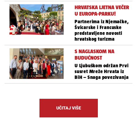
HRVATSKA LJETNA VEČER
U EUROPA-PARKU!
Partnerima iz Njemačke,
Švicarske i Francuske
predstavljene novosti
hrvatskog turizma
S NAGLASKOM NA
BUDUĆNOST
U Ljubuškom održan Prvi
susret Mreže Hrvata iz
BiH – Snaga povezivanja
UČITAJ VIŠE