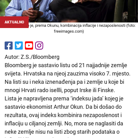
AKTUALNO
Nezadovoljstvo je, prema Okunu, kombinacija inflacije i nezaposlenosti (foto:
freeimages.com)
Autor: Z.S./Bloomberg
Bloomberg je sastavio listu od 21 najjadnije zemlje
svijeta. Hrvatska na njeoj zauzima visoko 7. mjesto.
Na listi su i neka iznenađenja pa i zemlje u koje bi
mnogi Hrvati rado isellli, poput Irske ili Finske.
Lista je napravljena prema ‘indeksu jada’ kojeg je
sastavio ekonomist Arthur Okun. Da bi došao do
rezultata, ovaj indeks kombinira nezaposlenost i
inflaciju u ciljanoj zemlji. No, mora se naglasiti da
neke zemlje nisu na listi zbog starih podataka o