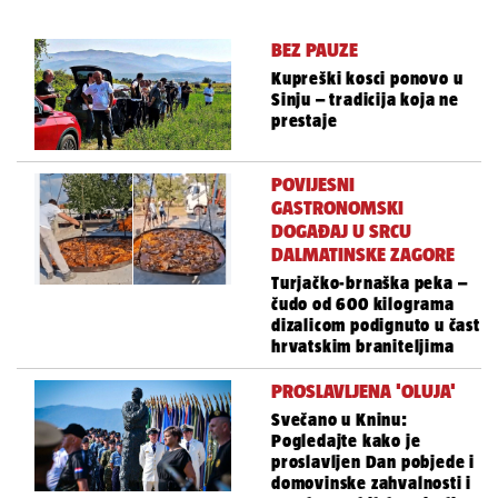
BEZ PAUZE
Kupreški kosci ponovo u
Sinju – tradicija koja ne
prestaje
POVIJESNI
GASTRONOMSKI
DOGAĐAJ U SRCU
DALMATINSKE ZAGORE
Turjačko-brnaška peka –
čudo od 600 kilograma
dizalicom podignuto u čast
hrvatskim braniteljima
PROSLAVLJENA 'OLUJA'
Svečano u Kninu:
Pogledajte kako je
proslavljen Dan pobjede i
domovinske zahvalnosti i