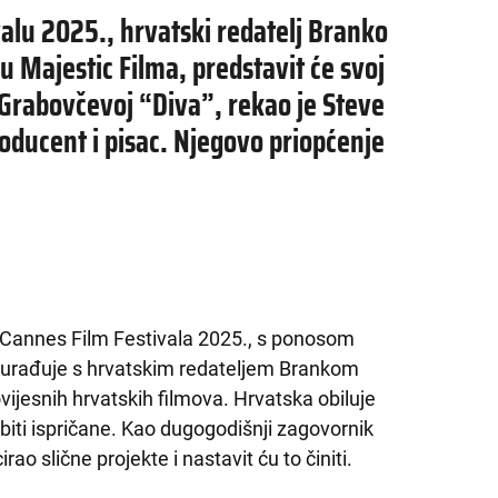
alu 2025., hrvatski redatelj Branko
u Majestic Filma, predstavit će svoj
 Grabovčevoj “Diva”, rekao je Steve
roducent i pisac. Njegovo priopćenje
annes Film Festivala 2025., s ponosom
 surađuje s hrvatskim redateljem Brankom
ijesnih hrvatskih filmova. Hrvatska obiluje
 biti ispričane. Kao dugogodišnji zagovornik
ao slične projekte i nastavit ću to činiti.