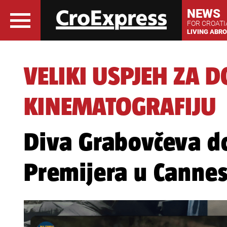
NEWS
FOR CROAT
LIVING ABR
VELIKI USPJEH ZA 
KINEMATOGRAFIJU
Diva Grabovčeva do
Premijera u Cannes