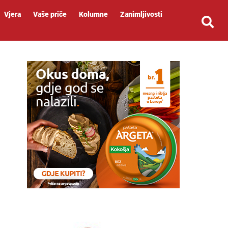
Vjera
Vaše priče
Kolumne
Zanimljivosti