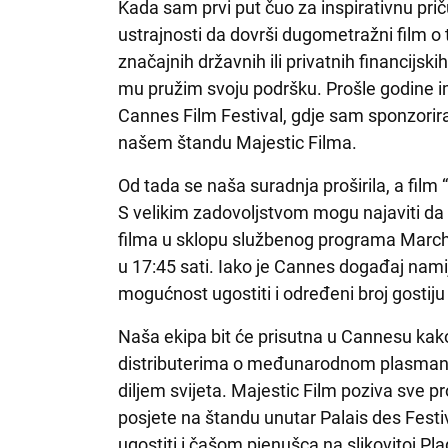
Kada sam prvi put čuo za inspirativnu prič
ustrajnosti da dovrši dugometražni film o
značajnih državnih ili privatnih financijs
mu pružim svoju podršku. Prošle godine i
Cannes Film Festival, gdje sam sponzorir
našem štandu Majestic Filma.
Od tada se naša suradnja proširila, a film 
S velikim zadovoljstvom mogu najaviti da
filma u sklopu službenog programa Marché
u 17:45 sati. Iako je Cannes događaj nam
mogućnost ugostiti i određeni broj gostiju 
Naša ekipa bit će prisutna u Cannesu kak
distributerima o međunarodnom plasmanu 
diljem svijeta. Majestic Film poziva sve pr
posjete na štandu unutar Palais des Festi
ugostiti i čašom pjenušca na slikovitoj Pla