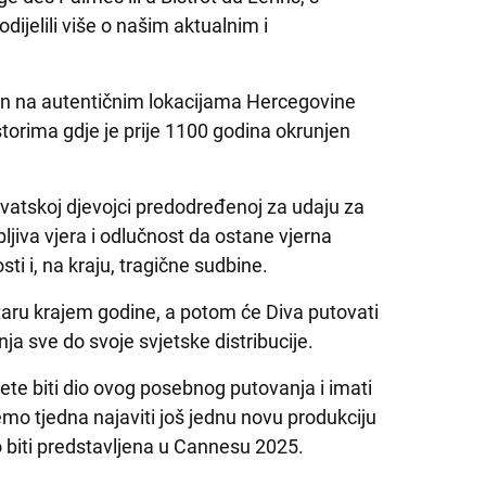
jelili više o našim aktualnim i
an na autentičnim lokacijama Hercegovine
torima gdje je prije 1100 godina okrunjen
hrvatskoj djevojci predodređenoj za udaju za
jiva vjera i odlučnost da ostane vjerna
ti i, na kraju, tragične sudbine.
taru krajem godine, a potom će Diva putovati
nja sve do svoje svjetske distribucije.
te biti dio ovog posebnog putovanja i imati
 ćemo tjedna najaviti još jednu novu produkciju
 biti predstavljena u Cannesu 2025.