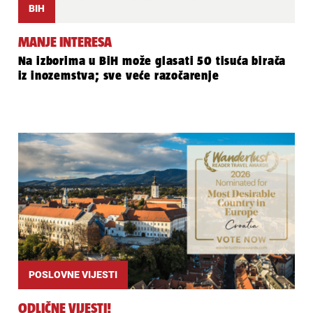
BIH
MANJE INTERESA
Na izborima u BiH može glasati 50 tisuća birača
iz inozemstva; sve veće razočarenje
POSLOVNE VIJESTI
ODLIČNE VIJESTI!