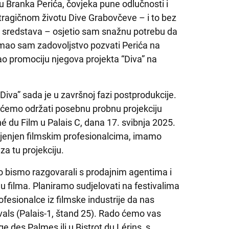
u Branka Perića, čovjeka pune odlučnosti i
 tragičnom životu Dive Grabovčeve – i to bez
kih sredstava – osjetio sam snažnu potrebu da
mao sam zadovoljstvo pozvati Perića na
ao promociju njegova projekta “Diva” na
“Diva” sada je u završnoj fazi postprodukcije.
 ćemo održati posebnu probnu projekciju
 du Film u Palais C, dana 17. svibnja 2025.
ijenjen filmskim profesionalcima, imamo
za tu projekciju.
o bismo razgovarali s prodajnim agentima i
filma. Planiramo sudjelovati na festivalima
ofesionalce iz filmske industrije da nas
vals (Palais-1, štand 25). Rado ćemo vas
ge des Palmes ili u Bistrot du Lérins, s