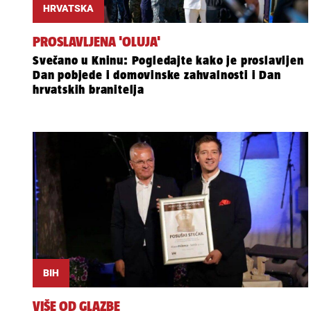
HRVATSKA
PROSLAVLJENA 'OLUJA'
Svečano u Kninu: Pogledajte kako je proslavljen
Dan pobjede i domovinske zahvalnosti i Dan
hrvatskih branitelja
BIH
VIŠE OD GLAZBE