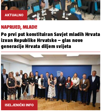
AKTUALNO
NAPRIJED, MLADI!
Po prvi put konstituiran Savjet mladih Hrvata
izvan Republike Hrvatske – glas nove
generacije Hrvata diljem svijeta
ISELJENIČKI INFO