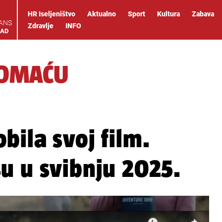
HR Iseljeništvo
Aktualno
Sport
Kultura
Zabava
IANS
Zdravlje
INFO
OAD
DOMAĆU
bila svoj film.
u u svibnju 2025.