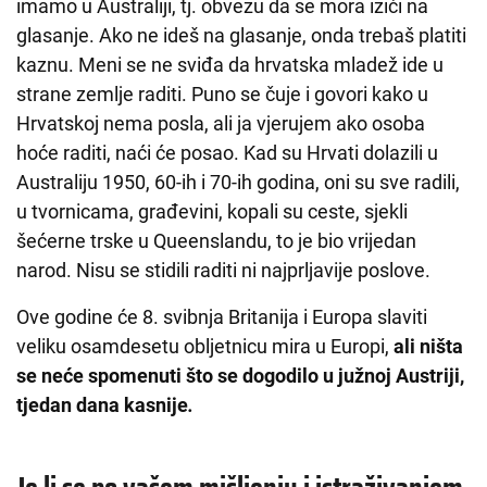
imamo u Australiji, tj. obvezu da se mora izići na
glasanje. Ako ne ideš na glasanje, onda trebaš platiti
kaznu. Meni se ne sviđa da hrvatska mladež ide u
strane zemlje raditi. Puno se čuje i govori kako u
Hrvatskoj nema posla, ali ja vjerujem ako osoba
hoće raditi, naći će posao. Kad su Hrvati dolazili u
Australiju 1950, 60-ih i 70-ih godina, oni su sve radili,
u tvornicama, građevini, kopali su ceste, sjekli
šećerne trske u Queenslandu, to je bio vrijedan
narod. Nisu se stidili raditi ni najprljavije poslove.
Ove godine će 8. svibnja Britanija i Europa slaviti
veliku osamdesetu obljetnicu mira u Europi,
ali ništa
se neće spomenuti što se dogodilo u južnoj Austriji,
tjedan dana kasnije
.