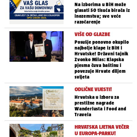
Na izborima u BiH može
glasati 50 tisuća birača iz
inozemstva; sve veće
razočarenje
VIŠE OD GLAZBE
Posušje ponovno okupilo
najbolje klape iz BiH i
Hrvatske! Državni tajnik
Zvonko Milas: Klapska
pjesma čuva baštinu i
povezuje Hrvate diljem
svijeta
ODLIČNE VIJESTI!
Hrvatska u izboru za
prestižne nagrade
Wanderlusta i Food and
Travela
HRVATSKA LJETNA VEČER
U EUROPA-PARKU!