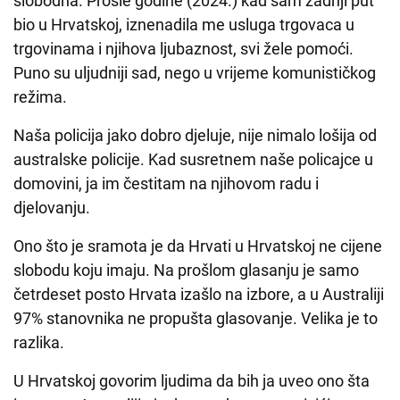
slobodna. Prošle godine (2024.) kad sam zadnji put
bio u Hrvatskoj, iznenadila me usluga trgovaca u
trgovinama i njihova ljubaznost, svi žele pomoći.
Puno su uljudniji sad, nego u vrijeme komunističkog
režima.
Naša policija jako dobro djeluje, nije nimalo lošija od
australske policije. Kad susretnem naše policajce u
domovini, ja im čestitam na njihovom radu i
djelovanju.
Ono što je sramota je da Hrvati u Hrvatskoj ne cijene
slobodu koju imaju. Na prošlom glasanju je samo
četrdeset posto Hrvata izašlo na izbore, a u Australiji
97% stanovnika ne propušta glasovanje. Velika je to
razlika.
U Hrvatskoj govorim ljudima da bih ja uveo ono šta