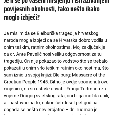
Je li se po vašem mišljenju i istraživanjem
povijesnih okolnosti, tako nešto ikako
moglo izbjeći?
Ja mislim da se Bleiburška tragedija hrvatskog
naroda mogla izbjeći da se Hrvatska dobro vodila u
onim teškim, ratnim okolnostima. Moj zaključak je
da dr. Ante Pavelić nosi veliku odgovornost za tu
tragediju. On nije pokazao to vodstvo što se trebalo
pokazati u onim vrlo teškim ratnim okolnostima, što
sam iznio u svojoj knjizi: Bleiburg: Massacre of the
Croatian People 1945. Bitno je ovdje spomenuti ovu
činjenicu, da su ustaše uhvatili Franju Tuđmana za
vrijeme Drugog svjetskog rata, oni bi ga možda ubili,
ali nastavno na to, nakon četrdeset pet godina
događa se nešto nevjerojatno – dr. Tuđman je