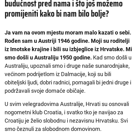
budućnost pred nama i što još možemo
promijeniti kako bi nam bilo bolje?
Ja vam na ovom mjestu moram malo kazati o sebi.
Rođen sam u Austriji 1946 godine. Moji su roditelji
iz Imotske krajine i bili su izbjeglice iz Hrvatske. Mi
smo došli u Australiju 1950 godine.
Kad smo došli u
Australiju, upoznali smo i druge naše sunarodnjake,
većinom podrijetlom iz Dalmacije, koji su bili
obiteljski ljudi, dobri radnici, pomagali bi jedni druge i
podržavali svoje domaće običaje.
U svim velegradovima Australije, Hrvati su osnovali
nogometni klub Croatia, i svatko tko je navijao za
Croatiju je želio slobodnu i nezavisnu Hrvatsku. Svi
smo čeznuli za slobodnom domovinom.