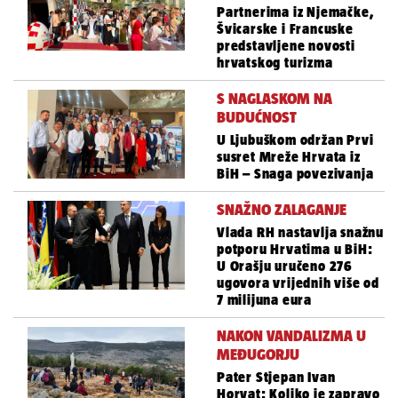
Partnerima iz Njemačke,
Švicarske i Francuske
predstavljene novosti
hrvatskog turizma
S NAGLASKOM NA
BUDUĆNOST
U Ljubuškom održan Prvi
susret Mreže Hrvata iz
BiH – Snaga povezivanja
SNAŽNO ZALAGANJE
Vlada RH nastavlja snažnu
potporu Hrvatima u BiH:
U Orašju uručeno 276
ugovora vrijednih više od
7 milijuna eura
NAKON VANDALIZMA U
MEĐUGORJU
Pater Stjepan Ivan
Horvat: Koliko je zapravo