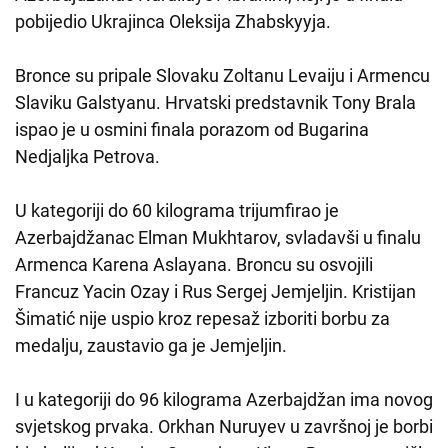
pobijedio Ukrajinca Oleksija Zhabskyyja.
Bronce su pripale Slovaku Zoltanu Levaiju i Armencu
Slaviku Galstyanu. Hrvatski predstavnik Tony Brala
ispao je u osmini finala porazom od Bugarina
Nedjaljka Petrova.
U kategoriji do 60 kilograma trijumfirao je
Azerbajdžanac Elman Mukhtarov, svladavši u finalu
Armenca Karena Aslayana. Broncu su osvojili
Francuz Yacin Ozay i Rus Sergej Jemjeljin. Kristijan
Šimatić nije uspio kroz repesaž izboriti borbu za
medalju, zaustavio ga je Jemjeljin.
I u kategoriji do 96 kilograma Azerbajdžan ima novog
svjetskog prvaka. Orkhan Nuruyev u završnoj je borbi