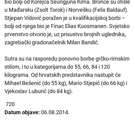
bio bolji od Korejca Seungjuna Kima. Bronce su otišle
u Mađarsku (Zsolt Torok) i Norvešku (Felix Baldauf).
Stjepan Vidović poražen je u kvalifikacijskoj borbi –
bolji od njega bio je Finac Elias Kuosmanen. Svjetsko
prvenstvo otvorio je, uz prisustvo brojnih uglednika,
zagrebački gradonačelnik Milan Bandić.
Sutra su na rasporedu ponovno borbe grčko-rimskim
stilom, i to u kategorijama do 55, 66, 84 i 120
kilograma. Od hrvatskih predstavnika nastupit će
Mihael Bešenić (do 55 kg), Mario Stjepić (do 66 kg) i
Vjekoslav Luburić (do 84 kg).
720
Datum objave:
06.08.2014.