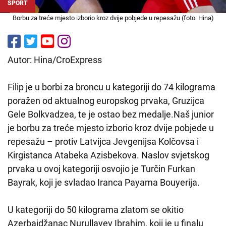
SPORT
Borbu za treće mjesto izborio kroz dvije pobjede u repesažu (foto: Hina)
Autor: Hina/CroExpress
Filip je u borbi za broncu u kategoriji do 74 kilograma
poražen od aktualnog europskog prvaka, Gruzijca
Gele Bolkvadzea, te je ostao bez medalje.Naš junior
je borbu za treće mjesto izborio kroz dvije pobjede u
repesažu – protiv Latvijca Jevgenijsa Kolčovsa i
Kirgistanca Atabeka Azisbekova. Naslov svjetskog
prvaka u ovoj kategoriji osvojio je Turčin Furkan
Bayrak, koji je svladao Iranca Payama Bouyerija.
U kategoriji do 50 kilograma zlatom se okitio
Azerbajdžanac Nurullayev Ibrahim, koji je u finalu