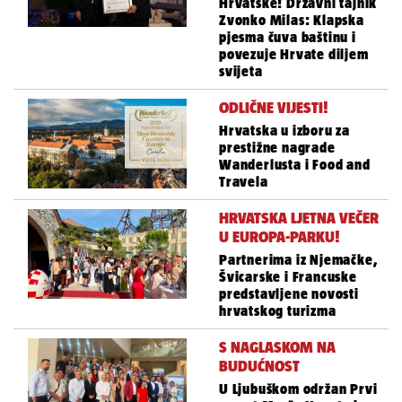
Hrvatske! Državni tajnik
Zvonko Milas: Klapska
pjesma čuva baštinu i
povezuje Hrvate diljem
svijeta
ODLIČNE VIJESTI!
Hrvatska u izboru za
prestižne nagrade
Wanderlusta i Food and
Travela
HRVATSKA LJETNA VEČER
U EUROPA-PARKU!
Partnerima iz Njemačke,
Švicarske i Francuske
predstavljene novosti
hrvatskog turizma
S NAGLASKOM NA
BUDUĆNOST
U Ljubuškom održan Prvi