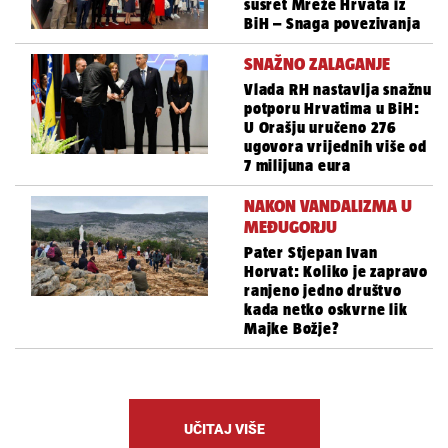
susret Mreže Hrvata iz
BiH – Snaga povezivanja
SNAŽNO ZALAGANJE
Vlada RH nastavlja snažnu
potporu Hrvatima u BiH:
U Orašju uručeno 276
ugovora vrijednih više od
7 milijuna eura
NAKON VANDALIZMA U
MEĐUGORJU
Pater Stjepan Ivan
Horvat: Koliko je zapravo
ranjeno jedno društvo
kada netko oskvrne lik
Majke Božje?
UČITAJ VIŠE