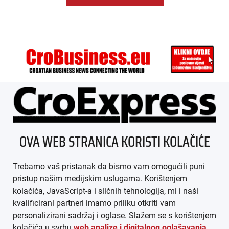
ÜBER UNS
OVA WEB STRANICA KORISTI KOLAČIĆE
IMPRESSUM
Trebamo vaš pristanak da bismo vam omogućili puni
AGB
pristup našim medijskim uslugama. Korištenjem
kolačića, JavaScript-a i sličnih tehnologija, mi i naši
DATENSCHUTZ
kvalificirani partneri imamo priliku otkriti vam
personalizirani sadržaj i oglase. Slažem se s korištenjem
MEDIADATEN
kolačića u svrhu
web analize i digitalnog oglašavanja
.