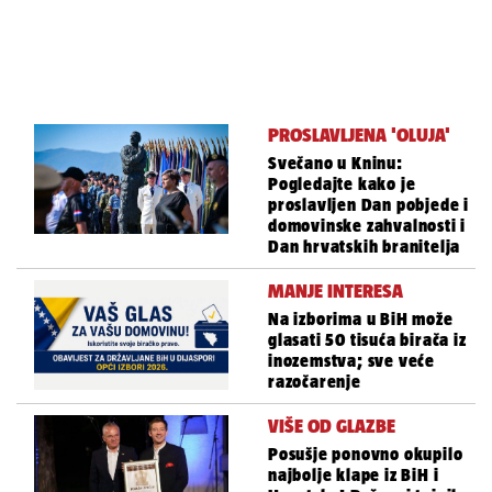
PROSLAVLJENA 'OLUJA'
Svečano u Kninu:
Pogledajte kako je
proslavljen Dan pobjede i
domovinske zahvalnosti i
Dan hrvatskih branitelja
MANJE INTERESA
Na izborima u BiH može
glasati 50 tisuća birača iz
inozemstva; sve veće
razočarenje
VIŠE OD GLAZBE
Posušje ponovno okupilo
najbolje klape iz BiH i