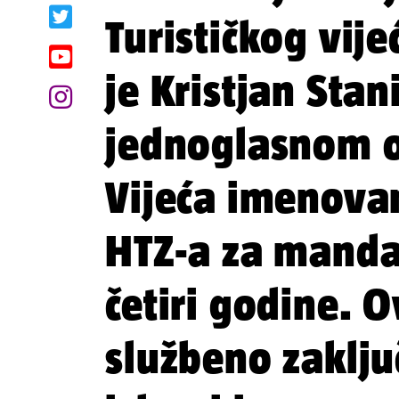
Turističkog vije
je Kristjan Stani
jednoglasnom 
Vijeća imenova
HTZ-a za manda
četiri godine. O
službeno zaklju