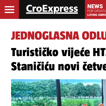
NEWS
FOR CROAT
LIVING ABR
JEDNOGLASNA ODL
Turističko vijeće H
Staničiću novi čet