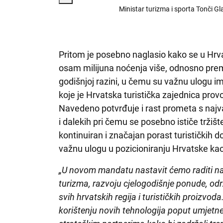
Ministar turizma i sporta Tonči Gla
Pritom je posebno naglasio kako se u Hrv
osam milijuna noćenja više, odnosno pre
godišnjoj razini, u čemu su važnu ulogu i
koje je Hrvatska turistička zajednica pro
Navedeno potvrđuje i rast prometa s najvaž
i dalekih pri čemu se posebno ističe tržiš
kontinuiran i značajan porast turističkih 
važnu ulogu u pozicioniranju Hrvatske kao
„U novom mandatu nastavit ćemo raditi na
turizma, razvoju cjelogodišnje ponude, od
svih hrvatskih regija i turističkih proizvoda.
korištenju novih tehnologija poput umjetne 