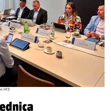
to: HTZ
jednica