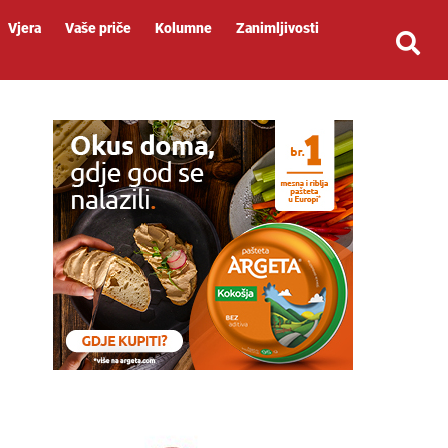
Vjera
Vaše priče
Kolumne
Zanimljivosti