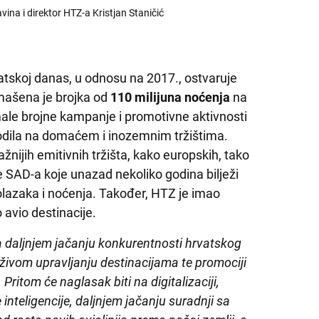
vina i direktor HTZ-a Kristjan Staničić
atskoj danas, u odnosu na 2017., ostvaruje
mašena je brojka od
110 milijuna noćenja
na
male brojne kampanje i promotivne aktivnosti
vodila na domaćem i inozemnim tržištima.
nijih emitivnih tržišta, kako europskih, tako
te SAD-a koje unazad nekoliko godina bilježi
dolazaka i noćenja. Također, HTZ je imao
 avio destinacije.
 daljnjem jačanju konkurentnosti hrvatskog
rživom upravljanju destinacijama te promociji
 Pritom će naglasak biti na digitalizaciji,
inteligencije, daljnjem jačanju suradnji sa