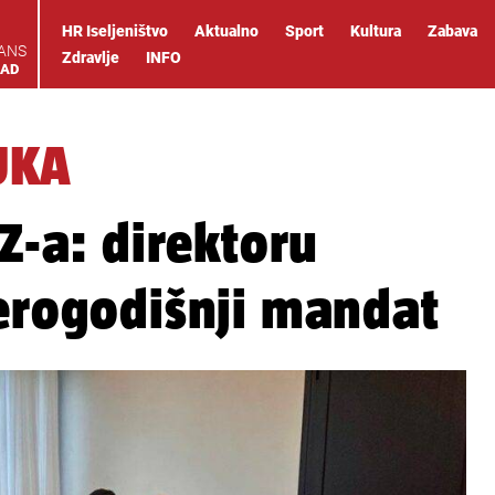
HR Iseljeništvo
Aktualno
Sport
Kultura
Zabava
IANS
Zdravlje
INFO
OAD
UKA
TZ-a: direktoru
verogodišnji mandat