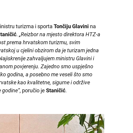
inistru turizma i sporta
Tončiju Glavini
na
taničić
.
„Reizbor na mjesto direktora HTZ-a
ost prema hrvatskom turizmu, svim
vatskoj u cjelini obzirom da je turizam jedna
ajiskrenije zahvaljujem ministru Glavini i
azanom povjerenju. Zajedno smo uspješno
iko godina, a posebno me veseli što smo
atske kao kvalitetne, sigurne i održive
le godine“
, poručio je
Staničić
.