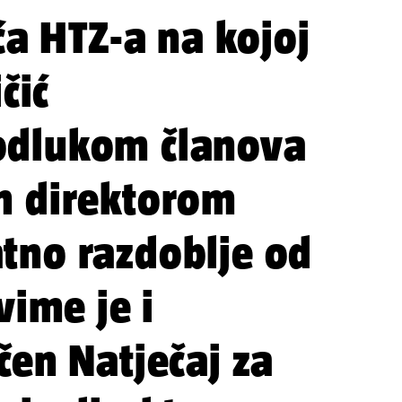
ća HTZ-a na kojoj
čić
odlukom članova
n direktorom
tno razdoblje od
vime je i
čen Natječaj za