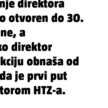
nje direktora
io otvoren do 30.
ne, a
o direktor
nkciju obnaša od
da je prvi put
torom HTZ-a.