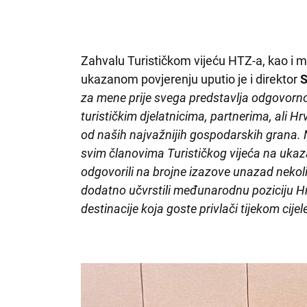
Zahvalu Turističkom vijeću HTZ-a, kao i m
ukazanom povjerenju uputio je i direktor
S
za mene prije svega predstavlja odgovorn
turističkim djelatnicima, partnerima, ali Hr
od naših najvažnijih gospodarskih grana. N
svim članovima Turističkog vijeća na uk
odgovorili na brojne izazove unazad nekol
dodatno učvrstili međunarodnu poziciju Hrv
destinacije koja goste privlači tijekom cije