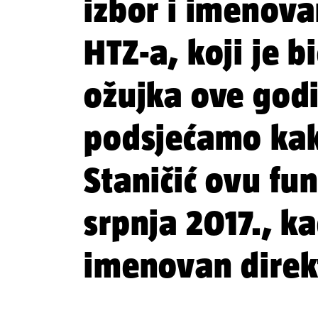
izbor i imenova
HTZ-a, koji je b
ožujka ove godi
podsjećamo kak
Staničić ovu fu
srpnja 2017., ka
imenovan direk