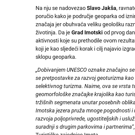
Na nju se nadovezao
Slavo Jakša
, ravnat
poručio kako je područje geoparka od iznim
značaja jer obuhvaća veliku geološku raznol
životinja. Da je
Grad Imotski
od prvog dana
aktivnosti koje su prethodile ovom rezult
koji je kao sljedeći korak i cilj najavio iz
sklopu geoparka.
„Dobivanjem UNESCO oznake značajno se pod
se pretpostavke za razvoj geoturizma kao s
selektivnog turizma. Naime, ova se vrsta 
geomorfološke značajke krajolika kao turist
tržišnih segmenata unutar posebnih oblik
Imotska jezera pruža mnoge pogodnosti i r
razvoja poljoprivrede, ugostiteljskih i usl
suradnji s drugim parkovima i partnerima“
Turističke zajednice Imota.