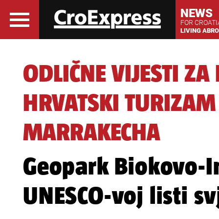
NEWS
FOR CROAT
LIVING ABR
ODLIČNE VIJESTI ZA
HRVATSKI TURIZAM 
MARRAKECHA
Geopark Biokovo-I
UNESCO-voj listi s