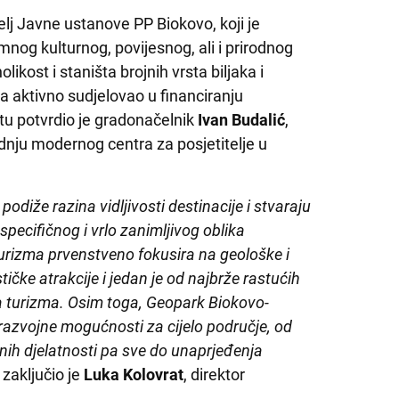
elj Javne ustanove PP Biokovo, koji je
nog kulturnog, povijesnog, ali i prirodnog
ikost i staništa brojnih vrsta biljaka i
 aktivno sudjelovao u financiranju
atu potvrdio je gradonačelnik
Ivan Budalić
,
gradnju modernog centra za posjetitelje u
iže razina vidljivosti destinacije i stvaraju
pecifičnog i vrlo zanimljivog oblika
turizma prvenstveno fokusira na geološke i
ičke atrakcije i jedan je od najbrže rastućih
a turizma. Osim toga, Geopark Biokovo-
azvojne mogućnosti za cijelo područje, od
užnih djelatnosti pa sve do unaprjeđenja
, zaključio je
Luka Kolovrat
, direktor