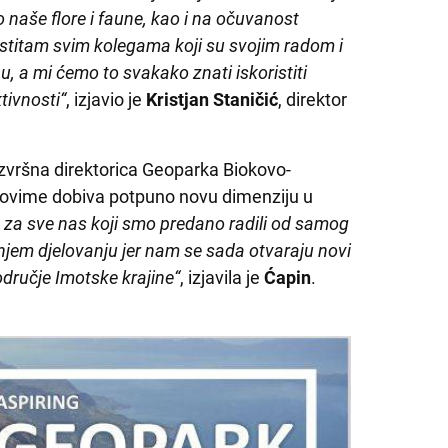
 naše flore i faune, kao i na očuvanost
stitam svim kolegama koji su svojim radom i
, a mi ćemo to svakako znati iskoristiti
tivnosti“
, izjavio je
Kristjan Staničić
, direktor
 izvršna direktorica Geoparka Biokovo-
k ovime dobiva potpuno novu dimenziju u
a za sve nas koji smo predano radili od samog
jnjem djelovanju jer nam se sada otvaraju novi
područje Imotske krajine“
, izjavila je
Ćapin
.