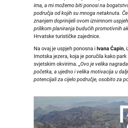
ima, a mi možemo biti ponosi na bogatstvo
područja od kojih su mnoga netaknuta. Če
znanjem doprinijeli ovom iznimnom uspjehu
prilikom planiranja budućih promotivnih ak
Hrvatske turističke zajednice.
Na ovaj je uspjeh ponosna i
Ivana Ćapin
,
Imotska jezera, koja je poručila kako par
svjetskim okvirima.
„Ovo je velika nagrad
početka, a ujedno i velika motivacija u dal
potencijali za cijelo područje, osobito za 