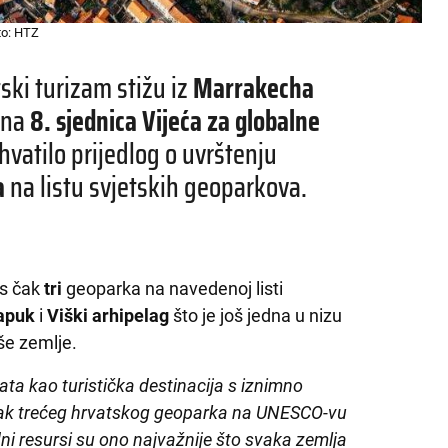
to: HTZ
tski turizam stižu iz
Marrakecha
ana
8. sjednica Vijeća za globalne
rihvatilo prijedlog o uvrštenju
a
na listu svjetskih geoparkova.
 s čak
tri
geoparka na navedenoj listi
apuk
i
Viški arhipelag
što je još jedna u nizu
aše zemlje.
ta kao turistička destinacija s iznimno
 čak trećeg hrvatskog geoparka na UNESCO-vu
dni resursi su ono najvažnije što svaka zemlja