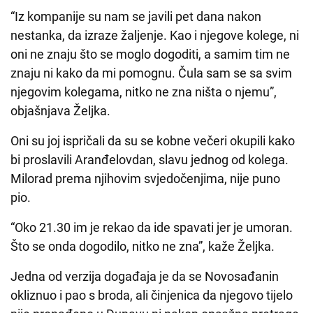
“Iz kompanije su nam se javili pet dana nakon
nestanka, da izraze žaljenje. Kao i njegove kolege, ni
oni ne znaju što se moglo dogoditi, a samim tim ne
znaju ni kako da mi pomognu. Čula sam se sa svim
njegovim kolegama, nitko ne zna ništa o njemu”,
objašnjava Željka.
Oni su joj ispričali da su se kobne večeri okupili kako
bi proslavili Aranđelovdan, slavu jednog od kolega.
Milorad prema njihovim svjedočenjima, nije puno
pio.
“Oko 21.30 im je rekao da ide spavati jer je umoran.
Što se onda dogodilo, nitko ne zna”, kaže Željka.
Jedna od verzija događaja je da se Novosađanin
okliznuo i pao s broda, ali činjenica da njegovo tijelo