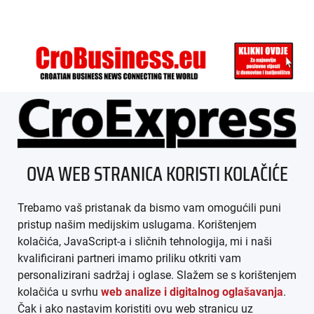
ÜBER UNS
OVA WEB STRANICA KORISTI KOLAČIĆE
IMPRESSUM
Trebamo vaš pristanak da bismo vam omogućili puni
AGB
pristup našim medijskim uslugama. Korištenjem
kolačića, JavaScript-a i sličnih tehnologija, mi i naši
DATENSCHUTZ
kvalificirani partneri imamo priliku otkriti vam
personalizirani sadržaj i oglase. Slažem se s korištenjem
MEDIADATEN
kolačića u svrhu
web analize i digitalnog oglašavanja
.
Čak i ako nastavim koristiti ovu web stranicu uz