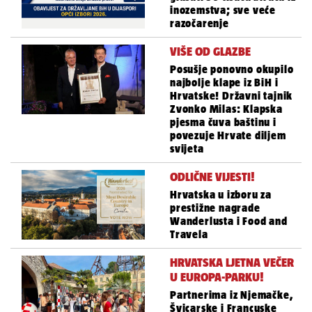
inozemstva; sve veće
razočarenje
VIŠE OD GLAZBE
Posušje ponovno okupilo
najbolje klape iz BiH i
Hrvatske! Državni tajnik
Zvonko Milas: Klapska
pjesma čuva baštinu i
povezuje Hrvate diljem
svijeta
ODLIČNE VIJESTI!
Hrvatska u izboru za
prestižne nagrade
Wanderlusta i Food and
Travela
HRVATSKA LJETNA VEČER
U EUROPA-PARKU!
Partnerima iz Njemačke,
Švicarske i Francuske