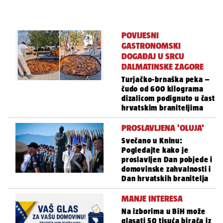
POVIJESNI
GASTRONOMSKI
DOGAĐAJ U SRCU
DALMATINSKE ZAGORE
Turjačko-brnaška peka –
čudo od 600 kilograma
dizalicom podignuto u čast
hrvatskim braniteljima
PROSLAVLJENA 'OLUJA'
Svečano u Kninu:
Pogledajte kako je
proslavljen Dan pobjede i
domovinske zahvalnosti i
Dan hrvatskih branitelja
MANJE INTERESA
Na izborima u BiH može
glasati 50 tisuća birača iz