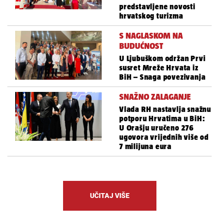
predstavljene novosti
hrvatskog turizma
S NAGLASKOM NA
BUDUĆNOST
U Ljubuškom održan Prvi
susret Mreže Hrvata iz
BiH – Snaga povezivanja
SNAŽNO ZALAGANJE
Vlada RH nastavlja snažnu
potporu Hrvatima u BiH:
U Orašju uručeno 276
ugovora vrijednih više od
7 milijuna eura
UČITAJ VIŠE