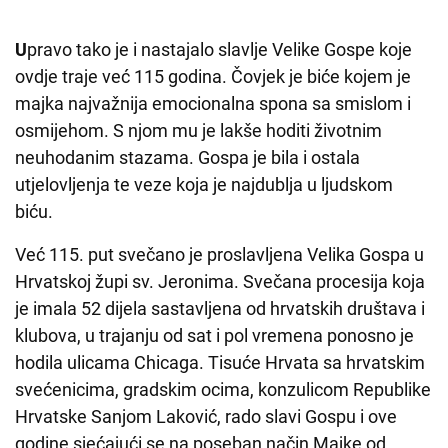
U
pravo tako je i nastajalo slavlje Velike Gospe koje
ovdje traje već 115 godina. Čovjek je biće kojem je
majka najvažnija emocionalna spona sa smislom i
osmijehom. S njom mu je lakše hoditi životnim
neuhodanim stazama. Gospa je bila i ostala
utjelovljenja te veze koja je najdublja u ljudskom
biću.
Već 115. put svečano je proslavljena Velika Gospa u
Hrvatskoj župi sv. Jeronima. Svečana procesija koja
je imala 52 dijela sastavljena od hrvatskih društava i
klubova, u trajanju od sat i pol vremena ponosno je
hodila ulicama Chicaga. Tisuće Hrvata sa hrvatskim
svećenicima, gradskim ocima, konzulicom Republike
Hrvatske Sanjom Laković, rado slavi Gospu i ove
godine sjećajući se na poseban način Majke od