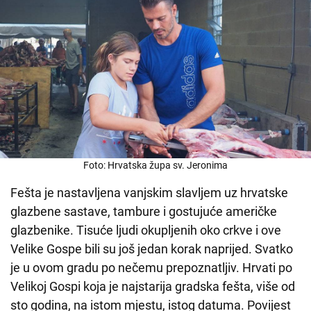
Foto: Hrvatska župa sv. Jeronima
Fešta je nastavljena vanjskim slavljem uz hrvatske
glazbene sastave, tambure i gostujuće američke
glazbenike. Tisuće ljudi okupljenih oko crkve i ove
Velike Gospe bili su još jedan korak naprijed. Svatko
je u ovom gradu po nečemu prepoznatljiv. Hrvati po
Velikoj Gospi koja je najstarija gradska fešta, više od
sto godina, na istom mjestu, istog datuma. Povijest