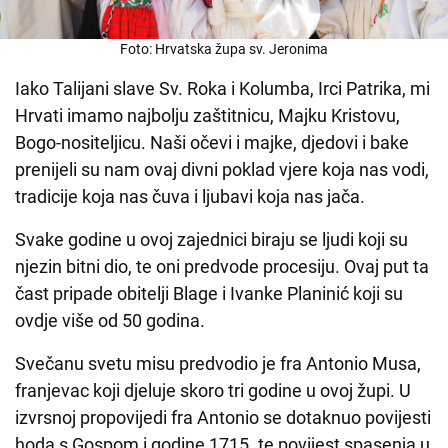
Foto: Hrvatska župa sv. Jeronima
Iako Talijani slave Sv. Roka i Kolumba, Irci Patrika, mi
Hrvati imamo najbolju zaštitnicu, Majku Kristovu,
Bogo-nositeljicu. Naši očevi i majke, djedovi i bake
prenijeli su nam ovaj divni poklad vjere koja nas vodi,
tradicije koja nas čuva i ljubavi koja nas jača.
Svake godine u ovoj zajednici biraju se ljudi koji su
njezin bitni dio, te oni predvode procesiju. Ovaj put ta
čast pripade obitelji Blage i Ivanke Planinić koji su
ovdje više od 50 godina.
Svečanu svetu misu predvodio je fra Antonio Musa,
franjevac koji djeluje skoro tri godine u ovoj župi. U
izvrsnoj propovijedi fra Antonio se dotaknuo povijesti
hoda s Gospom i godine 1715. te povijest spasenja u