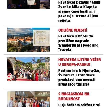
Hrvatske! Državni tajnik
Zvonko Milas: Klapska
pjesma čuva baštinu i
povezuje Hrvate diljem
svijeta
ODLIČNE VIJESTI!
Hrvatska u izboru za
prestižne nagrade
Wanderlusta i Food and
Travela
HRVATSKA LJETNA VEČER
U EUROPA-PARKU!
Partnerima iz Njemačke,
Švicarske i Francuske
predstavljene novosti
hrvatskog turizma
S NAGLASKOM NA
BUDUĆNOST
U Ljubuškom održan Prvi