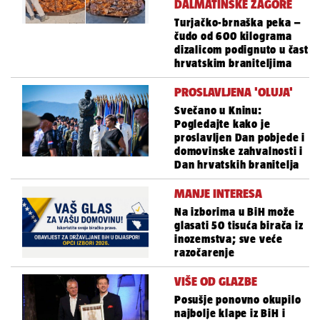
DALMATINSKE ZAGORE
Turjačko-brnaška peka –
čudo od 600 kilograma
dizalicom podignuto u čast
hrvatskim braniteljima
PROSLAVLJENA 'OLUJA'
Svečano u Kninu:
Pogledajte kako je
proslavljen Dan pobjede i
domovinske zahvalnosti i
Dan hrvatskih branitelja
MANJE INTERESA
Na izborima u BiH može
glasati 50 tisuća birača iz
inozemstva; sve veće
razočarenje
VIŠE OD GLAZBE
Posušje ponovno okupilo
najbolje klape iz BiH i