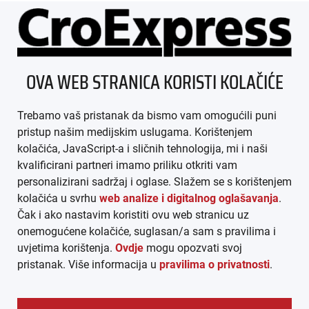
ÜBER UNS
OVA WEB STRANICA KORISTI KOLAČIĆE
IMPRESSUM
Trebamo vaš pristanak da bismo vam omogućili puni
AGB
pristup našim medijskim uslugama. Korištenjem
kolačića, JavaScript-a i sličnih tehnologija, mi i naši
DATENSCHUTZ
kvalificirani partneri imamo priliku otkriti vam
personalizirani sadržaj i oglase. Slažem se s korištenjem
MEDIADATEN
kolačića u svrhu
web analize i digitalnog oglašavanja
.
Čak i ako nastavim koristiti ovu web stranicu uz
ARHIVA (PDF)
onemogućene kolačiće, suglasan/a sam s pravilima i
uvjetima korištenja.
Ovdje
mogu opozvati svoj
pristanak. Više informacija u
pravilima o privatnosti
.