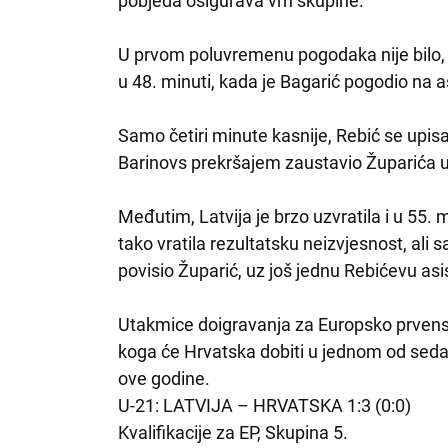
pobjeda osigurava vrh skupine.
U prvom poluvremenu pogodaka nije bilo,
u 48. minuti, kada je Bagarić pogodio na a
Samo četiri minute kasnije, Rebić se upisao 
Barinovs prekršajem zaustavio Župarića 
Međutim, Latvija je brzo uzvratila i u 55. 
tako vratila rezultatsku neizvjesnost, ali
povisio Župarić, uz još jednu Rebićevu asi
Utakmice doigravanja za Europsko prvenst
koga će Hrvatska dobiti u jednom od seda
ove godine.
U-21: LATVIJA – HRVATSKA 1:3 (0:0)
Kvalifikacije za EP, Skupina 5.