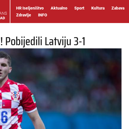
HR Iseljeništvo
Aktualno
Sport
Kultura
Zabava
IANS
Zdravlje
INFO
OAD
 Pobijedili Latviju 3-1