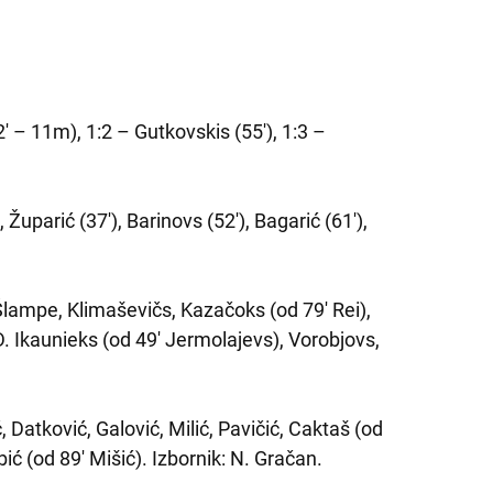
52′ – 11m), 1:2 – Gutkovskis (55′), 1:3 –
 Župarić (37′), Barinovs (52′), Bagarić (61′),
 Šlampe, Klimaševičs, Kazačoks (od 79′ Rei),
 D. Ikaunieks (od 49′ Jermolajevs), Vorobjovs,
 Datković, Galović, Milić, Pavičić, Caktaš (od
bić (od 89′ Mišić). Izbornik: N. Gračan.