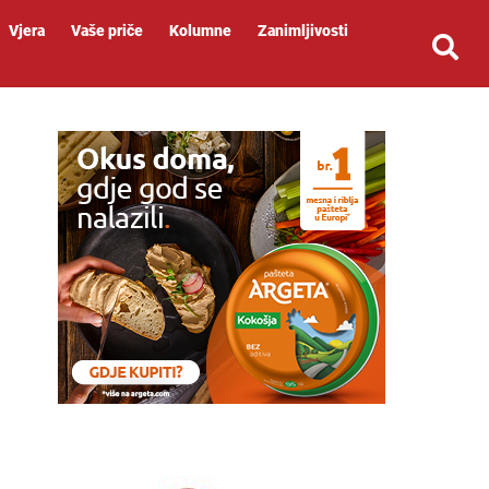
Vjera
Vaše priče
Kolumne
Zanimljivosti