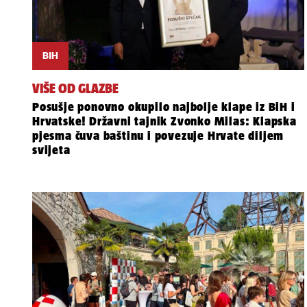
BIH
VIŠE OD GLAZBE
Posušje ponovno okupilo najbolje klape iz BiH i
Hrvatske! Državni tajnik Zvonko Milas: Klapska
pjesma čuva baštinu i povezuje Hrvate diljem
svijeta