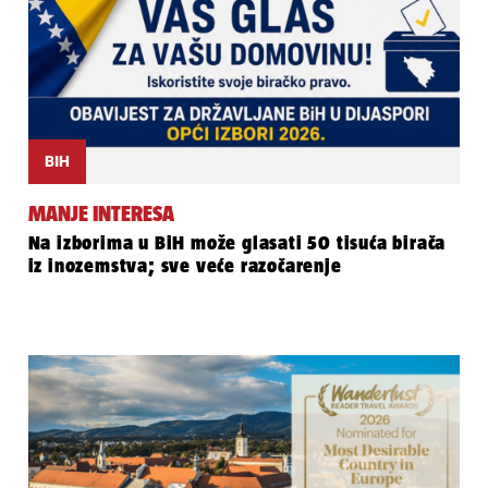
BIH
MANJE INTERESA
Na izborima u BiH može glasati 50 tisuća birača
iz inozemstva; sve veće razočarenje