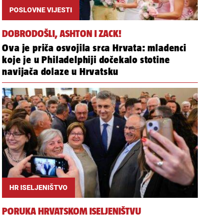
POSLOVNE VIJESTI
DOBRODOŠLI, ASHTON I ZACK!
Ova je priča osvojila srca Hrvata: mladenci
koje je u Philadelphiji dočekalo stotine
navijača dolaze u Hrvatsku
HR ISELJENIŠTVO
PORUKA HRVATSKOM ISELJENIŠTVU