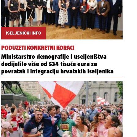
ISELJENIČKI INFO
PODUZETI KONKRETNI KORACI
Ministarstvo demografije i useljeništva
dodijelilo više od 534 tisuće eura za
povratak i integraciju hrvatskih iseljenika