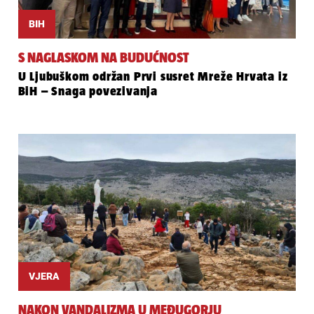
BIH
S NAGLASKOM NA BUDUĆNOST
U Ljubuškom održan Prvi susret Mreže Hrvata iz
BiH – Snaga povezivanja
VJERA
NAKON VANDALIZMA U MEĐUGORJU