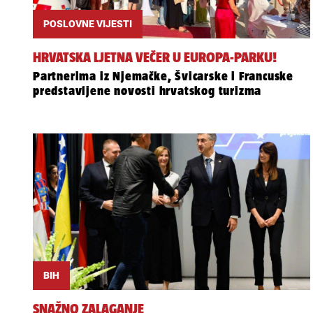
POSLOVNE VIJESTI
HRVATSKA LJETNA VEČER U EUROPA-PARKU!
Partnerima iz Njemačke, Švicarske i Francuske
predstavljene novosti hrvatskog turizma
BIH
SNAŽNO ZALAGANJE