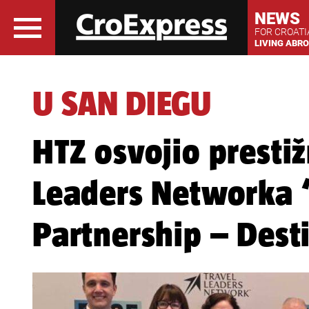
NEWS
FOR CROAT
LIVING ABR
U SAN DIEGU
HTZ osvojio presti
Leaders Networka 
Partnership – Dest