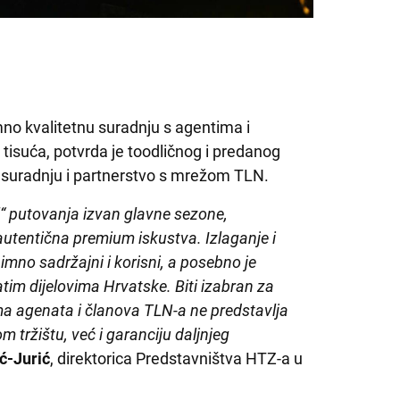
no kvalitetnu suradnju s agentima i
 tisuća, potvrda je toodličnog i predanog
vnu suradnju i partnerstvo s mrežom TLN.
el“ putovanja izvan glavne sezone,
 autentična premium iskustva. Izlaganje i
imno sadržajni i korisni, a posebno je
tim dijelovima Hrvatske. Biti izabran za
ma agenata i članova TLN-a ne predstavlja
 tržištu, već i garanciju daljnjeg
ić-Jurić
, direktorica Predstavništva HTZ-a u