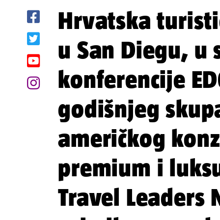
Hrvatska turisti
u San Diegu, u 
konferencije E
godišnjeg skup
američkog konzo
premium i luks
Travel Leaders 