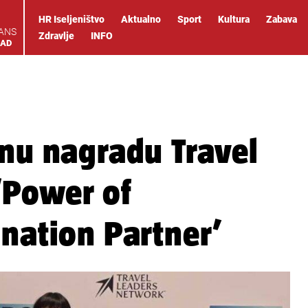
HR Iseljeništvo
Aktualno
Sport
Kultura
Zabava
IANS
Zdravlje
INFO
OAD
žnu nagradu Travel
‘Power of
ination Partner’