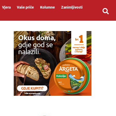
Vjera
Vaše priče
Kolumne
Zanimljivosti