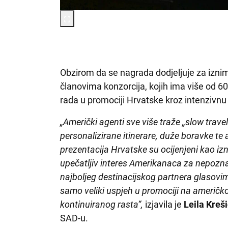
Obzirom da se nagrada dodjeljuje za iznim
članovima konzorcija, kojih ima više od 60
rada u promociji Hrvatske kroz intenzi
„Američki agenti sve više traže „slow trav
personalizirane itinerare, duže boravke te
prezentacija Hrvatske su ocijenjeni kao izn
upečatljiv interes Amerikanaca za nepozna
najboljeg destinacijskog partnera glasovi
samo veliki uspjeh u promociji na američkom
kontinuiranog rasta“,
izjavila je
Leila Kreš
SAD-u.