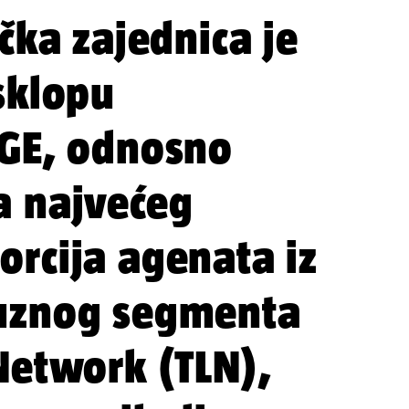
čka zajednica je
sklopu
DGE, odnosno
a najvećeg
rcija agenata iz
uznog segmenta
Network (TLN),