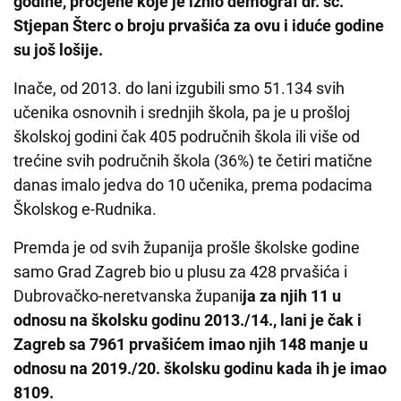
godine, procjene koje je iznio demograf dr. sc.
Stjepan Šterc o broju prvašića za ovu i iduće godine
su još lošije.
Inače, od 2013. do lani izgubili smo 51.134 svih
učenika osnovnih i srednjih škola, pa je u prošloj
školskoj godini čak 405 područnih škola ili više od
trećine svih područnih škola (36%) te četiri matične
danas imalo jedva do 10 učenika, prema podacima
Školskog e-Rudnika.
Premda je od svih županija prošle školske godine
samo Grad Zagreb bio u plusu za 428 prvašića i
Dubrovačko-neretvanska župani
ja za njih 11 u
odnosu na školsku godinu 2013./14., lani je čak i
Zagreb sa 7961 prvašićem imao njih 148 manje u
odnosu na 2019./20. školsku godinu kada ih je imao
8109.