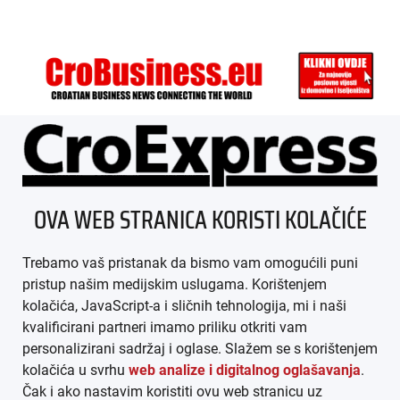
ÜBER UNS
OVA WEB STRANICA KORISTI KOLAČIĆE
IMPRESSUM
Trebamo vaš pristanak da bismo vam omogućili puni
AGB
pristup našim medijskim uslugama. Korištenjem
kolačića, JavaScript-a i sličnih tehnologija, mi i naši
DATENSCHUTZ
kvalificirani partneri imamo priliku otkriti vam
personalizirani sadržaj i oglase. Slažem se s korištenjem
MEDIADATEN
kolačića u svrhu
web analize i digitalnog oglašavanja
.
Čak i ako nastavim koristiti ovu web stranicu uz