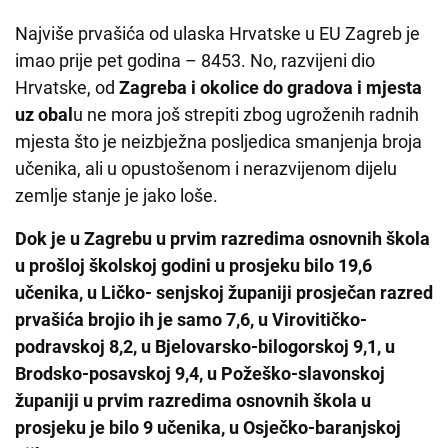
Najviše prvašića od ulaska Hrvatske u EU Zagreb je
imao prije pet godina – 8453. No, razvijeni dio
Hrvatske, od
Zagreba i okolice do gradova i mjesta
uz obal
u ne mora još strepiti zbog ugroženih radnih
mjesta što je neizbježna posljedica smanjenja broja
učenika, ali u opustošenom i nerazvijenom dijelu
zemlje stanje je jako loše.
Dok je u Zagrebu u prvim razredima osnovnih škola
u prošloj školskoj godini u prosjeku bilo 19,6
učenika, u Ličko- senjskoj županiji prosječan razred
prvašića brojio ih je samo 7,6, u Virovitičko-
podravskoj 8,2, u Bjelovarsko-bilogorskoj 9,1, u
Brodsko-posavskoj 9,4, u Požeško-slavonskoj
županiji u prvim razredima osnovnih škola u
prosjeku je bilo 9 učenika, u Osječko-baranjskoj