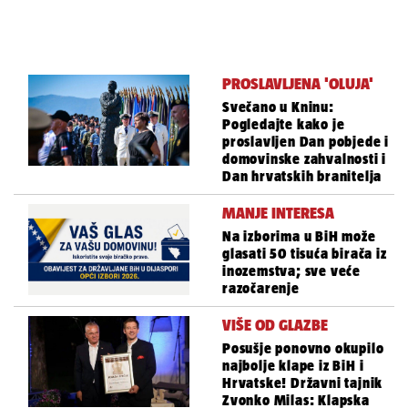
PROSLAVLJENA 'OLUJA'
Svečano u Kninu:
Pogledajte kako je
proslavljen Dan pobjede i
domovinske zahvalnosti i
Dan hrvatskih branitelja
MANJE INTERESA
Na izborima u BiH može
glasati 50 tisuća birača iz
inozemstva; sve veće
razočarenje
VIŠE OD GLAZBE
Posušje ponovno okupilo
najbolje klape iz BiH i
Hrvatske! Državni tajnik
Zvonko Milas: Klapska