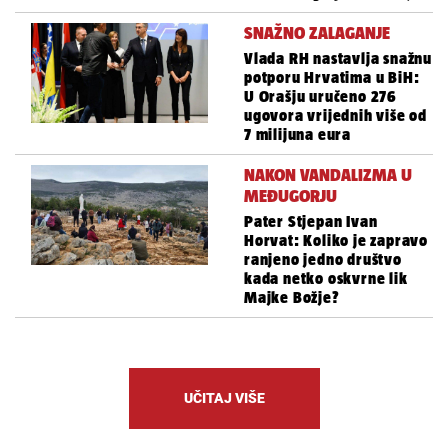
SNAŽNO ZALAGANJE
Vlada RH nastavlja snažnu
potporu Hrvatima u BiH:
U Orašju uručeno 276
ugovora vrijednih više od
7 milijuna eura
NAKON VANDALIZMA U
MEĐUGORJU
Pater Stjepan Ivan
Horvat: Koliko je zapravo
ranjeno jedno društvo
kada netko oskvrne lik
Majke Božje?
UČITAJ VIŠE