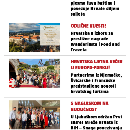
pjesma čuva baštinu i
povezuje Hrvate diljem
svijeta
ODLIČNE VIJESTI!
Hrvatska u izboru za
prestižne nagrade
Wanderlusta i Food and
Travela
HRVATSKA LJETNA VEČER
U EUROPA-PARKU!
Partnerima iz Njemačke,
Švicarske i Francuske
predstavljene novosti
hrvatskog turizma
S NAGLASKOM NA
BUDUĆNOST
U Ljubuškom održan Prvi
susret Mreže Hrvata iz
BiH – Snaga povezivanja