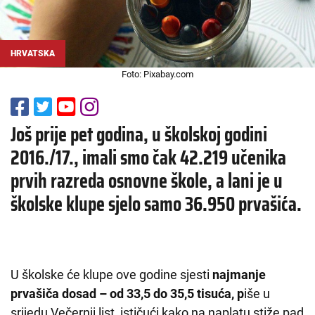
HRVATSKA
Foto: Pixabay.com
Još prije pet godina, u školskoj godini
2016./17., imali smo čak 42.219 učenika
prvih razreda osnovne škole, a lani je u
školske klupe sjelo samo 36.950 prvašića.
U školske će klupe ove godine sjesti
najmanje
prvašiča dosad – od 33,5 do 35,5 tisuća, p
iše u
srijedu Večernji list, ističući kako na naplatu stiže pad